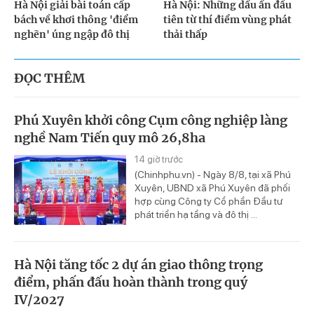
Hà Nội giải bài toán cấp
Hà Nội: Những dấu ấn đầu
bách về khơi thông 'điểm
tiên từ thí điểm vùng phát
nghẽn' úng ngập đô thị
thải thấp
ĐỌC THÊM
Phú Xuyên khởi công Cụm công nghiệp làng
nghề Nam Tiến quy mô 26,8ha
14 giờ trước
(Chinhphu.vn) - Ngày 8/8, tại xã Phú
Xuyên, UBND xã Phú Xuyên đã phối
hợp cùng Công ty Cổ phần Đầu tư
phát triển hạ tầng và đô thị ...
Hà Nội tăng tốc 2 dự án giao thông trọng
điểm, phấn đấu hoàn thành trong quý
IV/2027