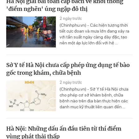
Hà Nội giải bài toán cấp bách về khơi thông
'điểm nghẽn' úng ngập đô thị
2 ngày trước
(Chinhphu.vn) - Các hiện tượng thời
tiết cực đoan và mưa lớn đang xảy ra
với tần suất ngày càng dày đặc, tạo
nên một áp lực lớn đối với hệ ...
Sở Y tế Hà Nội chưa cấp phép ứng dụng tế bào
gốc trong khám, chữa bệnh
2 ngày trước
(Chinhphu.vn) - Sở Y tế Hà Nội chưa
cho phép cơ sở khám bệnh, chữa
bệnh nào trên địa bàn thực hiện các
danh mục kỹ thuật liên quan đến ...
Hà Nội: Những dấu ấn đầu tiên từ thí điểm
vùng phát thải thấp