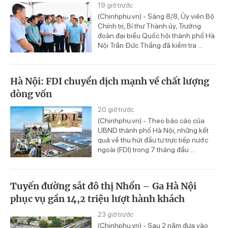
19 giờ trước
(Chinhphu.vn) - Sáng 8/8, Ủy viên Bộ
Chính trị, Bí thư Thành ủy, Trưởng
đoàn đại biểu Quốc hội thành phố Hà
Nội Trần Đức Thắng đã kiểm tra ...
Hà Nội: FDI chuyển dịch mạnh về chất lượng
dòng vốn
20 giờ trước
(Chinhphu.vn) - Theo báo cáo của
UBND thành phố Hà Nội, những kết
quả về thu hút đầu tư trực tiếp nước
ngoài (FDI) trong 7 tháng đầu ...
Tuyến đường sắt đô thị Nhổn – Ga Hà Nội
phục vụ gần 14,2 triệu lượt hành khách
23 giờ trước
(Chinhphu.vn) - Sau 2 năm đưa vào