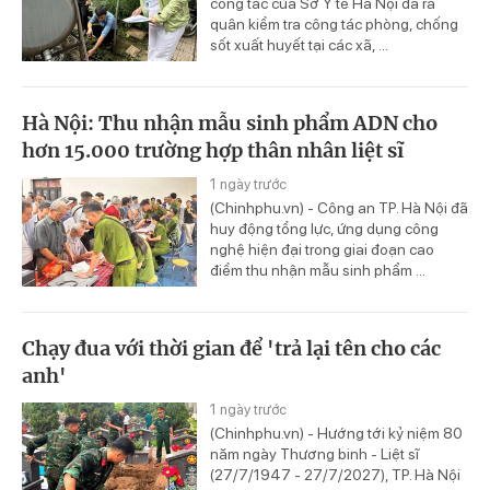
công tác của Sở Y tế Hà Nội đã ra
quân kiểm tra công tác phòng, chống
sốt xuất huyết tại các xã, ...
Hà Nội: Thu nhận mẫu sinh phẩm ADN cho
hơn 15.000 trường hợp thân nhân liệt sĩ
1 ngày trước
(Chinhphu.vn) - Công an TP. Hà Nội đã
huy động tổng lực, ứng dụng công
nghệ hiện đại trong giai đoạn cao
điểm thu nhận mẫu sinh phẩm ...
Chạy đua với thời gian để 'trả lại tên cho các
anh'
1 ngày trước
(Chinhphu.vn) - Hướng tới kỷ niệm 80
năm ngày Thương binh - Liệt sĩ
(27/7/1947 - 27/7/2027), TP. Hà Nội