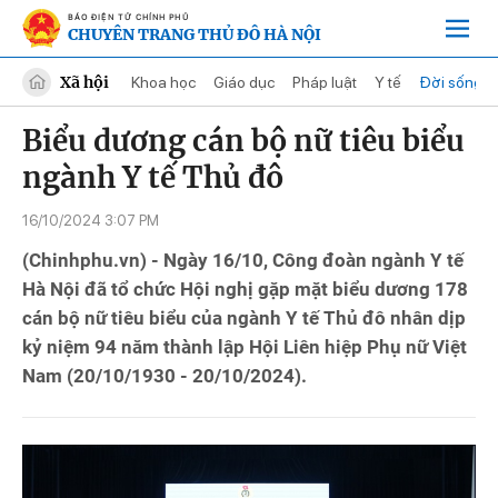
BÁO ĐIỆN TỬ CHÍNH PHỦ
CHUYÊN TRANG THỦ ĐÔ HÀ NỘI
Xã hội
Khoa học
Giáo dục
Pháp luật
Y tế
Đời sống
Biểu dương cán bộ nữ tiêu biểu
ngành Y tế Thủ đô
16/10/2024 3:07 PM
(Chinhphu.vn) - Ngày 16/10, Công đoàn ngành Y tế
Hà Nội đã tổ chức Hội nghị gặp mặt biểu dương 178
cán bộ nữ tiêu biểu của ngành Y tế Thủ đô nhân dịp
kỷ niệm 94 năm thành lập Hội Liên hiệp Phụ nữ Việt
Nam (20/10/1930 - 20/10/2024).