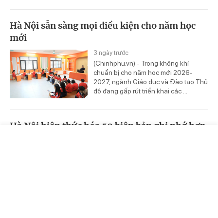
Hà Nội sẵn sàng mọi điều kiện cho năm học
mới
3 ngày trước
(Chinhphu.vn) - Trong không khí
chuẩn bị cho năm học mới 2026-
2027, ngành Giáo dục và Đào tạo Thủ
đô đang gấp rút triển khai các ...
Hà Nội hiện thức hóa 50 biên bản ghi nhớ hợp
tác đầu tư
Trang chủ
Video
Tin nóng
3 ngày trước
(Chinhphu.vn) - Để đưa những cam
kết từ "Hội nghị Công bố Quy hoạch
tổng thể Thủ đô Hà Nội tầm nhìn 100
năm và Xúc tiến đầu tư năm 2026" ...