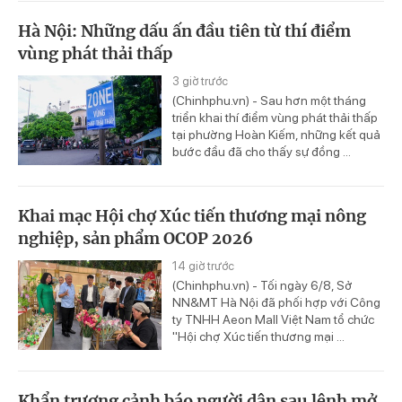
Hà Nội: Những dấu ấn đầu tiên từ thí điểm
vùng phát thải thấp
3 giờ trước
(Chinhphu.vn) - Sau hơn một tháng
triển khai thí điểm vùng phát thải thấp
tại phường Hoàn Kiếm, những kết quả
bước đầu đã cho thấy sự đồng ...
Khai mạc Hội chợ Xúc tiến thương mại nông
nghiệp, sản phẩm OCOP 2026
14 giờ trước
(Chinhphu.vn) - Tối ngày 6/8, Sở
NN&MT Hà Nội đã phối hợp với Công
ty TNHH Aeon Mall Việt Nam tổ chức
"Hội chợ Xúc tiến thương mại ...
Khẩn trương cảnh báo người dân sau lệnh mở