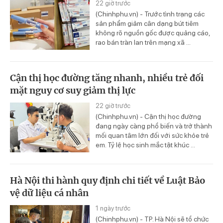
22 giờ trước
(Chinhphu.vn) - Trước tình trạng các
sản phẩm giảm cân dạng bút tiêm
không rõ nguồn gốc được quảng cáo,
rao bán tràn lan trên mạng xã ...
Cận thị học đường tăng nhanh, nhiều trẻ đối
mặt nguy cơ suy giảm thị lực
22 giờ trước
(Chinhphu.vn) - Cận thị học đường
đang ngày càng phổ biến và trở thành
mối quan tâm lớn đối với sức khỏe trẻ
em. Tỷ lệ học sinh mắc tật khúc ...
Hà Nội thi hành quy định chi tiết về Luật Bảo
vệ dữ liệu cá nhân
1 ngày trước
(Chinhphu.vn) - TP. Hà Nội sẽ tổ chức