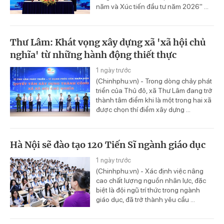
năm và Xúc tiến đầu tư năm 2026" ...
Thư Lâm: Khát vọng xây dựng xã 'xã hội chủ
nghĩa' từ những hành động thiết thực
1 ngày trước
(Chinhphu.vn) - Trong dòng chảy phát
triển của Thủ đô, xã Thư Lâm đang trở
thành tâm điểm khi là một trong hai xã
được chọn thí điểm xây dựng ...
Hà Nội sẽ đào tạo 120 Tiến Sĩ ngành giáo dục
1 ngày trước
(Chinhphu.vn) - Xác định việc nâng
cao chất lượng nguồn nhân lực, đặc
biệt là đội ngũ trí thức trong ngành
giáo dục, đã trở thành yêu cầu ...