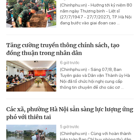
(Chinhphu.vn) - Hướng tới kỷ niệm 80
năm ngày Thương binh - Liệt sĩ
(27/7/1947 - 27/7/2027), TP. Hà Nội
đang bước vào giai đoạn cao ...
Tăng cường truyền thông chính sách, tạo
đồng thuận trong nhân dân
6 giờ trước
(Chinhphu.vn) - Sáng 07/8, Ban
Tuyên giáo và Dân vận Thành ủy Hà
Nội đã tổ chức hội nghị cung cấp
thông tin chuyên đề cho các cơ ...
Các xã, phường Hà Nội sẵn sàng lực lượng ứng
phó với thiên tai
5 giờ trước
(Chinhphu.vn) - Cùng với hoàn thành
kiện toàn Ban Chỉ huy phòng thủ dân