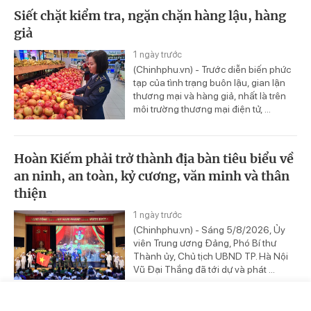
Siết chặt kiểm tra, ngặn chặn hàng lậu, hàng
giả
1 ngày trước
(Chinhphu.vn) - Trước diễn biến phức
tạp của tình trạng buôn lậu, gian lận
thương mại và hàng giả, nhất là trên
môi trường thương mại điện tử, ...
Hoàn Kiếm phải trở thành địa bàn tiêu biểu về
an ninh, an toàn, kỷ cương, văn minh và thân
thiện
1 ngày trước
(Chinhphu.vn) - Sáng 5/8/2026, Ủy
viên Trung ương Đảng, Phó Bí thư
Thành ủy, Chủ tịch UBND TP. Hà Nội
Vũ Đại Thắng đã tới dự và phát ...
Trang chủ
Video
Tin nóng