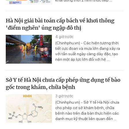
khai đồng thời 2 hình thức tiếp ...
Hà Nội giải bài toán cấp bách về khơi thông
'điểm nghẽn' úng ngập đô thị
4 giờ trước
(Chinhphu.vn) - Các hiện tượng thời
tiết cực đoan và mưa lớn đang xảy ra
với tần suất ngày càng dày đặc, tạo
nên một áp lực lớn đối với hệ ...
Sở Y tế Hà Nội chưa cấp phép ứng dụng tế bào
gốc trong khám, chữa bệnh
3 giờ trước
(Chinhphu.vn) - Sở Y tế Hà Nội chưa
cho phép cơ sở khám bệnh, chữa
bệnh nào trên địa bàn thực hiện các
danh mục kỹ thuật liên quan đến ...