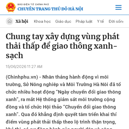
BÁO ĐIỆN TỬ CHÍNH PHỦ
CHUYÊN TRANG THỦ ĐÔ HÀ NỘI
Xã hội
Khoa học
Giáo dục
Pháp luật
Y tế
Đời sống
Chung tay xây dựng vùng phát
thải thấp để giao thông xanh-
sạch
15/06/2026 11:27 AM
(Chinhphu.vn) - Nhân tháng hành động vì môi
trường, Sở Nông nghiêp và Môi Trường Hà Nôi đã tổ
chức nhiều hoạt động “Ngày chuyển đổi giao thông
xanh”, ra mắt Hệ thống giám sát môi trường cộng
đồng và tổ chức Hội thảo “Chuyển đổi giao thông
xanh”. Qua đó khẳng định quyết tâm triển khai thí
điểm vùng phát thải thấp theo lộ trình thận trọng,