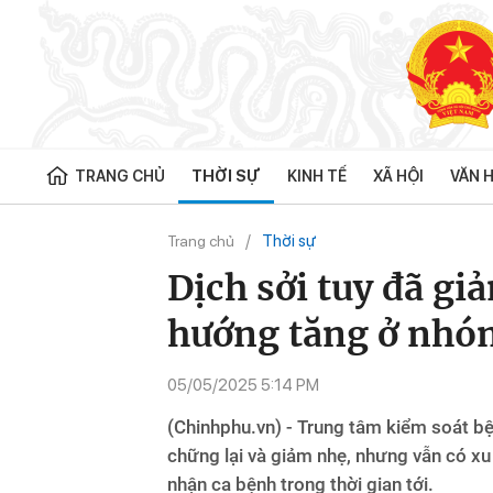
TRANG CHỦ
THỜI SỰ
KINH TẾ
XÃ HỘI
VĂN H
Thời sự
Trang chủ
Dịch sởi tuy đã g
hướng tăng ở nhóm
05/05/2025 5:14 PM
(Chinhphu.vn) - Trung tâm kiểm soát bệ
chững lại và giảm nhẹ, nhưng vẫn có xu
nhận ca bệnh trong thời gian tới.