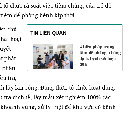
ì tổ chức rà soát việc tiêm chủng của trẻ để
tiêm để phòng bệnh kịp thời.
ện chủ
TIN LIÊN QUAN
hai hoạt
4 biện pháp trọng
uyết
tâm để phòng, chống
t phát
dịch, bệnh sởi hiệu
quả
c phân
ều tra,
ch lây lan rộng. Đồng thời, tổ chức hoạt động
ều tra dịch tễ, lấy mẫu xét nghiệm 100% các
khoanh vùng, xử lý triệt để khu vực có bệnh