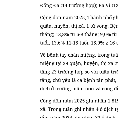
Đống Đa (14 trường hợp); Ba Vì (1
Cộng dồn năm 2025, Thành phố ghi
quận, huyện, thị xã, 1 tử vong. B
tháng; 13,8% từ 6-8 tháng; 9,0% từ 9
tuổi, 13,6% 11-15 tuổi; 15,9% ≥ 16 t
Về bệnh tay chân miệng, trong tu
miệng tại 29 quận, huyện, thị xã (
tăng 23 trường hợp so với tuần tr
tăng, chủ yếu là ca bệnh tản phát,
dịch ở trường mầm non và cộng đồn
Cộng dồn năm 2025 ghi nhận 1.819
xã. Trong tuần ghi nhận 4 ổ dịch 
dồn năm 2025 ghi nhận 32 ổ dịch, 