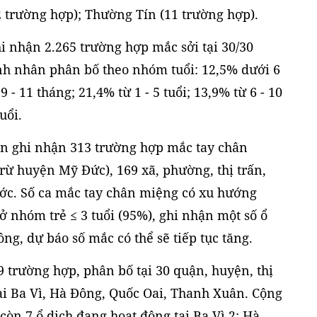
2 trường hợp); Thường Tín (11 trường hợp).
 nhận 2.265 trường hợp mắc sởi tại 30/30
ệnh nhân phân bố theo nhóm tuổi: 12,5% dưới 6
 - 11 tháng; 21,4% từ 1 - 5 tuổi; 13,9% từ 6 - 10
uổi.
ần ghi nhận 313 trường hợp mắc tay chân
trừ huyện Mỹ Đức), 169 xã, phường, thị trấn,
ước. Số ca mắc tay chân miệng có xu hướng
 ở nhóm trẻ ≤ 3 tuổi (95%), ghi nhận một số ổ
g, dự báo số mắc có thể sẽ tiếp tục tăng.
 trường hợp, phân bố tại 30 quận, huyện, thị
tại Ba Vì, Hà Đông, Quốc Oai, Thanh Xuân. Cộng
còn 7 ổ dịch đang hoạt động tại Ba Vì 2; Hà