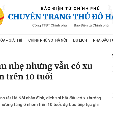
BÁO ĐIỆN TỬ CHÍNH PHỦ
CHUYÊN TRANG THỦ ĐÔ H
Cổng TTĐT Chính phủ
Báo Điện tử Chính phủ
ÓA - GIẢI TRÍ
CHÍNH PHỦ VỚI HÀ NỘI
DU LỊCH
NHÀ ĐẦU T
iảm nhẹ nhưng vẫn có xu
 trên 10 tuổi
nh tật Hà Nội nhận định, dịch sởi bắt đầu có xu hướng
 hướng tăng ở nhóm trên 10 tuổi, dự báo tiếp tục ghi