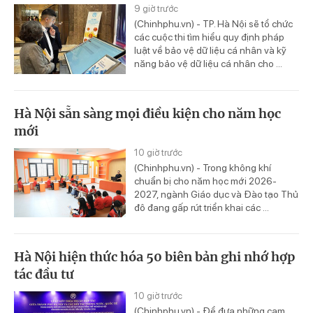
9 giờ trước
(Chinhphu.vn) - TP. Hà Nội sẽ tổ chức
các cuộc thi tìm hiểu quy định pháp
luật về bảo vệ dữ liệu cá nhân và kỹ
năng bảo vệ dữ liệu cá nhân cho ...
Hà Nội sẵn sàng mọi điều kiện cho năm học
mới
10 giờ trước
(Chinhphu.vn) - Trong không khí
chuẩn bị cho năm học mới 2026-
2027, ngành Giáo dục và Đào tạo Thủ
đô đang gấp rút triển khai các ...
Hà Nội hiện thức hóa 50 biên bản ghi nhớ hợp
tác đầu tư
10 giờ trước
(Chinhphu.vn) - Để đưa những cam