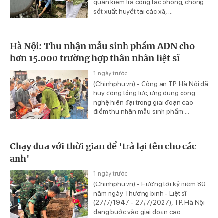
quân kiểm tra công tác phòng, chống
sốt xuất huyết tại các xã, ...
Hà Nội: Thu nhận mẫu sinh phẩm ADN cho
hơn 15.000 trường hợp thân nhân liệt sĩ
1 ngày trước
(Chinhphu.vn) - Công an TP. Hà Nội đã
huy động tổng lực, ứng dụng công
nghệ hiện đại trong giai đoạn cao
điểm thu nhận mẫu sinh phẩm ...
Chạy đua với thời gian để 'trả lại tên cho các
anh'
1 ngày trước
(Chinhphu.vn) - Hướng tới kỷ niệm 80
năm ngày Thương binh - Liệt sĩ
(27/7/1947 - 27/7/2027), TP. Hà Nội
đang bước vào giai đoạn cao ...