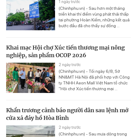
1 ngày trước
(Chinhphu.vn) - Sau hơn một tháng
triển khai thí điểm vùng phát thải thấp
tại phường Hoàn Kiếm, những kết quả
bước đầu đã cho thấy sự đồng ...
Khai mạc Hội chợ Xúc tiến thương mại nông
nghiệp, sản phẩm OCOP 2026
2 ngày trước
(Chinhphu.vn) - Tối ngày 6/8, Sở
NN&MT Hà Nội đã phối hợp với Công
ty TNHH Aeon Mall Việt Nam tổ chức
"Hội chợ Xúc tiến thương mại ...
Khẩn trương cảnh báo người dân sau lệnh mở
cửa xả đáy hồ Hòa Bình
2 ngày trước
(Chinhphu.vn) - Sau mưa dông trong