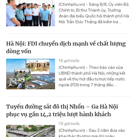
(Chinhphu.vn) - Sáng 8/8, Ủy viên Bộ
Chính trị, Bí thư Thành ủy, Trưởng
đoàn đại biểu Quốc hội thành phố Hà
Nội Trần Đức Thắng đã kiểm tra ...
Hà Nội: FDI chuyển dịch mạnh về chất lượng
dòng vốn
16 giờ trước
(Chinhphu.vn) - Theo báo cáo của
UBND thành phố Hà Nội, những kết
quả về thu hút đầu tư trực tiếp nước
ngoài (FDI) trong 7 tháng đầu ...
Tuyến đường sắt đô thị Nhổn – Ga Hà Nội
phục vụ gần 14,2 triệu lượt hành khách
19 giờ trước
(Chinhphu.vn) - Sau 2 năm đưa vào
khai thác thương mại (từ ngày