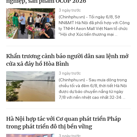
nghiệp, sản phẩm OCOP 2026
3 ngày trước
(Chinhphu.vn) - Tối ngày 6/8, Sở
NN&MT Hà Nội đã phối hợp với Công
ty TNHH Aeon Mall Việt Nam tổ chức
"Hội chợ Xúc tiến thương mại ...
Khẩn trương cảnh báo người dân sau lệnh mở
cửa xả đáy hồ Hòa Bình
3 ngày trước
(Chinhphu.vn) - Sau mưa dông trong
chiều tối và đêm 6/8, thời tiết Hà Nội
được dự báo chuyển nắng từ ngày
7/8 với nền nhiệt cao nhất 32-34 ...
Hà Nội hợp tác với Cơ quan phát triển Pháp
trong phát triển đô thị bền vững
3 ngày trước