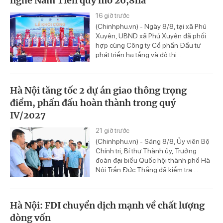
nghề Nam Tiến quy mô 26,8ha
16 giờ trước
(Chinhphu.vn) - Ngày 8/8, tại xã Phú
Xuyên, UBND xã Phú Xuyên đã phối
hợp cùng Công ty Cổ phần Đầu tư
phát triển hạ tầng và đô thị ...
Hà Nội tăng tốc 2 dự án giao thông trọng
điểm, phấn đấu hoàn thành trong quý
IV/2027
21 giờ trước
(Chinhphu.vn) - Sáng 8/8, Ủy viên Bộ
Chính trị, Bí thư Thành ủy, Trưởng
đoàn đại biểu Quốc hội thành phố Hà
Nội Trần Đức Thắng đã kiểm tra ...
Hà Nội: FDI chuyển dịch mạnh về chất lượng
dòng vốn