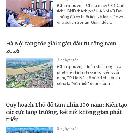
(Chinhphu.vn) - Chiều ngày 6/8, Chủ
tịch UBND thành phố Hà Nội Vũ Đại
Thắng đã có buổi tiếp và làm việc với
ông Julien Seillan, Giám đốc ...
Hà Nội tăng tốc giải ngân đầu tư công năm
2026
3 ngày trước
(Chinhphu.vn) - Triển khai nhiệm vụ
phát triển kinhh tế-xã hội đến cuối
năm, TP. Hà Nội đã xác định đầu tư
công là "vốn mồi" quan trọng ...
Quy hoạch Thủ đô tầm nhìn 100 năm: Kiến tạo
các cực tăng trưởng, kết nối không gian phát
triển
3 ngày trước