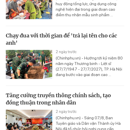
huy động tổng lực, ứng dụng công
nghệ hiện đại trong giai đoạn cao
điểm thu nhận mẫu sinh phẩm ...
Chạy đua với thời gian để 'trả lại tên cho các
anh'
2 ngày trước
(Chinhphu.vn) - Hướng tới kỷ niệm 80
năm ngày Thương binh - Liệt sĩ
(27/7/1947 - 27/7/2027), TP. Hà Nội
đang bước vào giai đoạn cao ...
Tăng cường truyền thông chính sách, tạo
đồng thuận trong nhân dân
2 ngày trước
(Chinhphu.vn) - Sáng 07/8, Ban
Tuyên giáo và Dân vận Thành ủy Hà
Nội đã tổ chức hội nghị cung cấp