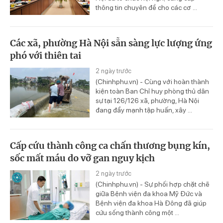
thông tin chuyên đề cho các cơ ...
Các xã, phường Hà Nội sẵn sàng lực lượng ứng
phó với thiên tai
2 ngày trước
(Chinhphu.vn) - Cùng với hoàn thành
kiện toàn Ban Chỉ huy phòng thủ dân
sự tại 126/126 xã, phường, Hà Nội
đang đẩy mạnh tập huấn, xây ...
Cấp cứu thành công ca chấn thương bụng kín,
sốc mất máu do vỡ gan nguy kịch
2 ngày trước
(Chinhphu.vn) - Sự phối hợp chặt chẽ
giữa Bệnh viện đa khoa Mỹ Đức và
Bệnh viện đa khoa Hà Đông đã giúp
cứu sống thành công một ...