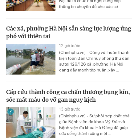
Nội đã tổ chức hội nghị cung cấp
thông tin chuyên đề cho các cơ ...
Các xã, phường Hà Nội sẵn sàng lực lượng ứng
phó với thiên tai
12 giờ trước
(Chinhphu.vn) - Cùng với hoàn thành
kiện toàn Ban Chỉ huy phòng thủ dân
sự tại 126/126 xã, phường, Hà Nội
đang đẩy mạnh tập huấn, xây ...
Cấp cứu thành công ca chấn thương bụng kín,
sốc mất máu do vỡ gan nguy kịch
13 giờ trước
(Chinhphu.vn) - Sự phối hợp chặt chẽ
giữa Bệnh viện đa khoa Mỹ Đức và
Bệnh viện đa khoa Hà Đông đã giúp
cứu sống thành công một ...