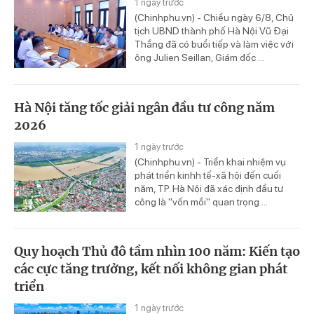
1 ngày trước
(Chinhphu.vn) - Chiều ngày 6/8, Chủ
tịch UBND thành phố Hà Nội Vũ Đại
Thắng đã có buổi tiếp và làm việc với
ông Julien Seillan, Giám đốc ...
Hà Nội tăng tốc giải ngân đầu tư công năm
2026
1 ngày trước
(Chinhphu.vn) - Triển khai nhiệm vụ
phát triển kinhh tế-xã hội đến cuối
năm, TP. Hà Nội đã xác định đầu tư
công là "vốn mồi" quan trọng ...
Quy hoạch Thủ đô tầm nhìn 100 năm: Kiến tạo
các cực tăng trưởng, kết nối không gian phát
triển
1 ngày trước