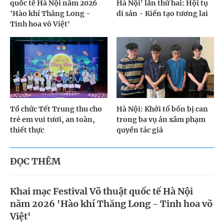
quốc tế Hà Nội năm 2026
Hà Nội' lần thứ hai: Hội tụ
'Hào khí Thăng Long -
di sản - Kiến tạo tương lai
Tinh hoa võ Việt'
Tổ chức Tết Trung thu cho
Hà Nội: Khởi tố bốn bị can
trẻ em vui tươi, an toàn,
trong ba vụ án xâm phạm
thiết thực
quyền tác giả
ĐỌC THÊM
Khai mạc Festival Võ thuật quốc tế Hà Nội
năm 2026 'Hào khí Thăng Long - Tinh hoa võ
Việt'