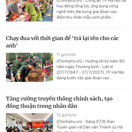
(Chinhphu.vn) - Công an TP. Hà Nội đã
huy động tổng lực, ứng dụng công
nghệ hiện đại trong giai đoạn cao
điểm thu nhận mẫu sinh phẩm ...
Chạy đua với thời gian để 'trả lại tên cho các
anh'
11 giờ trước
(Chinhphu.vn) - Hướng tới kỷ niệm 80
năm ngày Thương binh - Liệt sĩ
(27/7/1947 - 27/7/2027), TP. Hà Nội
đang bước vào giai đoạn cao ...
Tăng cường truyền thông chính sách, tạo
đồng thuận trong nhân dân
12 giờ trước
(Chinhphu.vn) - Sáng 07/8, Ban
Tuyên giáo và Dân vận Thành ủy Hà