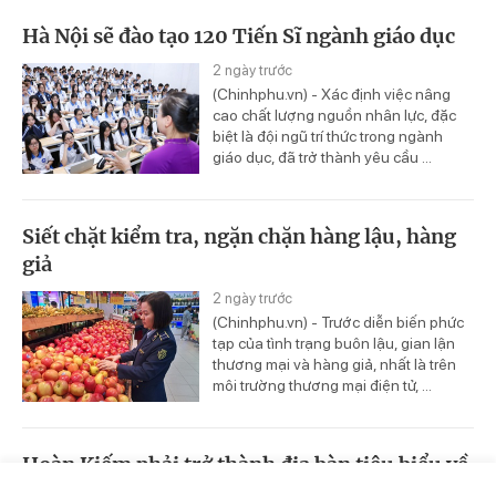
Hà Nội sẽ đào tạo 120 Tiến Sĩ ngành giáo dục
2 ngày trước
(Chinhphu.vn) - Xác định việc nâng
cao chất lượng nguồn nhân lực, đặc
biệt là đội ngũ trí thức trong ngành
giáo dục, đã trở thành yêu cầu ...
Siết chặt kiểm tra, ngặn chặn hàng lậu, hàng
giả
2 ngày trước
(Chinhphu.vn) - Trước diễn biến phức
tạp của tình trạng buôn lậu, gian lận
thương mại và hàng giả, nhất là trên
môi trường thương mại điện tử, ...
Hoàn Kiếm phải trở thành địa bàn tiêu biểu về
an ninh, an toàn, kỷ cương, văn minh và thân
Trang chủ
Video
Tin nóng