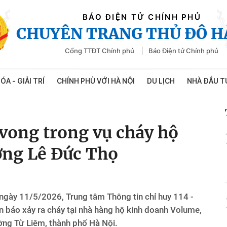
BÁO ĐIỆN TỬ CHÍNH PHỦ
CHUYÊN TRANG THỦ ĐÔ H
Cổng TTĐT Chính phủ
Báo Điện tử Chính phủ
ÓA - GIẢI TRÍ
CHÍNH PHỦ VỚI HÀ NỘI
DU LỊCH
NHÀ ĐẦU T
 vong trong vụ cháy hộ
ờng Lê Đức Thọ
 ngày 11/5/2026, Trung tâm Thông tin chỉ huy 114 -
n báo xảy ra cháy tại nhà hàng hộ kinh doanh Volume,
ờng Từ Liêm, thành phố Hà Nội.