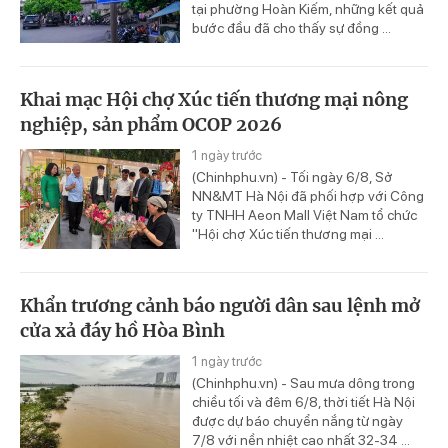
tại phường Hoàn Kiếm, những kết quả
bước đầu đã cho thấy sự đồng ...
Khai mạc Hội chợ Xúc tiến thương mại nông
nghiệp, sản phẩm OCOP 2026
1 ngày trước
(Chinhphu.vn) - Tối ngày 6/8, Sở
NN&MT Hà Nội đã phối hợp với Công
ty TNHH Aeon Mall Việt Nam tổ chức
"Hội chợ Xúc tiến thương mại ...
Khẩn trương cảnh báo người dân sau lệnh mở
cửa xả đáy hồ Hòa Bình
1 ngày trước
(Chinhphu.vn) - Sau mưa dông trong
chiều tối và đêm 6/8, thời tiết Hà Nội
được dự báo chuyển nắng từ ngày
7/8 với nền nhiệt cao nhất 32-34 ...