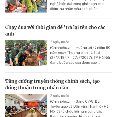
nghệ hiện đại trong giai đoạn cao
điểm thu nhận mẫu sinh phẩm ...
Chạy đua với thời gian để 'trả lại tên cho các
anh'
2 ngày trước
(Chinhphu.vn) - Hướng tới kỷ niệm 80
năm ngày Thương binh - Liệt sĩ
(27/7/1947 - 27/7/2027), TP. Hà Nội
đang bước vào giai đoạn cao ...
Tăng cường truyền thông chính sách, tạo
đồng thuận trong nhân dân
2 ngày trước
(Chinhphu.vn) - Sáng 07/8, Ban
Tuyên giáo và Dân vận Thành ủy Hà
Nội đã tổ chức hội nghị cung cấp
thông tin chuyên đề cho các cơ ...