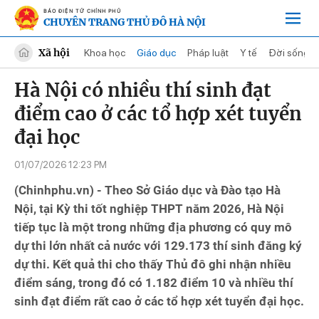
BÁO ĐIỆN TỬ CHÍNH PHỦ
CHUYÊN TRANG THỦ ĐÔ HÀ NỘI
Xã hội
Khoa học
Giáo dục
Pháp luật
Y tế
Đời sống
Hà Nội có nhiều thí sinh đạt
điểm cao ở các tổ hợp xét tuyển
đại học
01/07/2026 12:23 PM
(Chinhphu.vn) - Theo Sở Giáo dục và Đào tạo Hà
Nội, tại Kỳ thi tốt nghiệp THPT năm 2026, Hà Nội
tiếp tục là một trong những địa phương có quy mô
dự thi lớn nhất cả nước với 129.173 thí sinh đăng ký
dự thi. Kết quả thi cho thấy Thủ đô ghi nhận nhiều
điểm sáng, trong đó có 1.182 điểm 10 và nhiều thí
sinh đạt điểm rất cao ở các tổ hợp xét tuyển đại học.