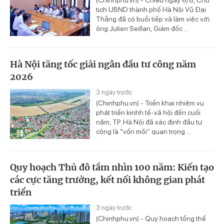
(Chinhphu.vn) - Chiều ngày 6/8, Chủ
tịch UBND thành phố Hà Nội Vũ Đại
Thắng đã có buổi tiếp và làm việc với
ông Julien Seillan, Giám đốc ...
Hà Nội tăng tốc giải ngân đầu tư công năm
2026
3 ngày trước
(Chinhphu.vn) - Triển khai nhiệm vụ
phát triển kinhh tế-xã hội đến cuối
năm, TP. Hà Nội đã xác định đầu tư
công là "vốn mồi" quan trọng ...
Quy hoạch Thủ đô tầm nhìn 100 năm: Kiến tạo
các cực tăng trưởng, kết nối không gian phát
triển
3 ngày trước
(Chinhphu.vn) - Quy hoạch tổng thể