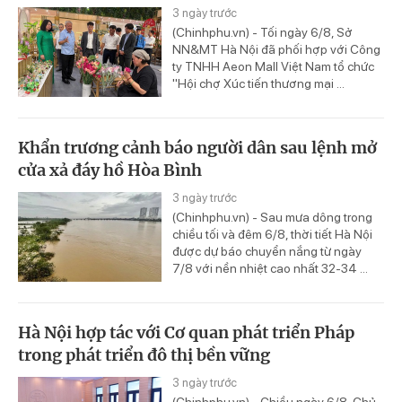
3 ngày trước
(Chinhphu.vn) - Tối ngày 6/8, Sở
NN&MT Hà Nội đã phối hợp với Công
ty TNHH Aeon Mall Việt Nam tổ chức
"Hội chợ Xúc tiến thương mại ...
Khẩn trương cảnh báo người dân sau lệnh mở
cửa xả đáy hồ Hòa Bình
3 ngày trước
(Chinhphu.vn) - Sau mưa dông trong
chiều tối và đêm 6/8, thời tiết Hà Nội
được dự báo chuyển nắng từ ngày
7/8 với nền nhiệt cao nhất 32-34 ...
Hà Nội hợp tác với Cơ quan phát triển Pháp
trong phát triển đô thị bền vững
3 ngày trước