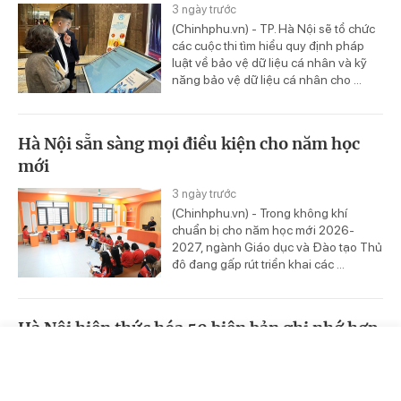
3 ngày trước
(Chinhphu.vn) - TP. Hà Nội sẽ tổ chức
các cuộc thi tìm hiểu quy định pháp
luật về bảo vệ dữ liệu cá nhân và kỹ
năng bảo vệ dữ liệu cá nhân cho ...
Hà Nội sẵn sàng mọi điều kiện cho năm học
mới
3 ngày trước
(Chinhphu.vn) - Trong không khí
chuẩn bị cho năm học mới 2026-
2027, ngành Giáo dục và Đào tạo Thủ
đô đang gấp rút triển khai các ...
Hà Nội hiện thức hóa 50 biên bản ghi nhớ hợp
tác đầu tư
Trang chủ
Video
Tin nóng
3 ngày trước
(Chinhphu.vn) - Để đưa những cam