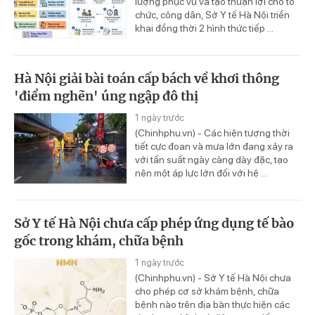
lượng phục vụ và tạo thuận lợi cho tổ
chức, công dân, Sở Y tế Hà Nội triển
khai đồng thời 2 hình thức tiếp ...
Hà Nội giải bài toán cấp bách về khơi thông
'điểm nghẽn' úng ngập đô thị
1 ngày trước
(Chinhphu.vn) - Các hiện tượng thời
tiết cực đoan và mưa lớn đang xảy ra
với tần suất ngày càng dày đặc, tạo
nên một áp lực lớn đối với hệ ...
Sở Y tế Hà Nội chưa cấp phép ứng dụng tế bào
gốc trong khám, chữa bệnh
1 ngày trước
(Chinhphu.vn) - Sở Y tế Hà Nội chưa
cho phép cơ sở khám bệnh, chữa
bệnh nào trên địa bàn thực hiện các