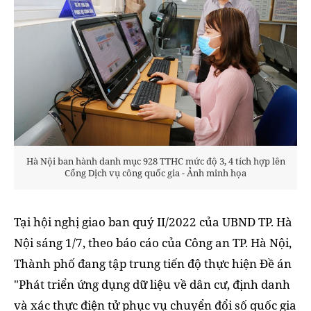
Hà Nội ban hành danh mục 928 TTHC mức độ 3, 4 tích hợp lên
Cổng Dịch vụ công quốc gia - Ảnh minh họa
Tại hội nghị giao ban quý II/2022 của UBND TP. Hà
Nội sáng 1/7, theo báo cáo của Công an TP. Hà Nội,
Thành phố đang tập trung tiến độ thực hiện Đề án
"Phát triển ứng dụng dữ liệu về dân cư, định danh
và xác thực điện tử phục vụ chuyển đổi số quốc gia