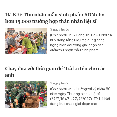
Hà Nội: Thu nhận mẫu sinh phẩm ADN cho
hơn 15.000 trường hợp thân nhân liệt sĩ
3 ngày trước
(Chinhphu.vn) - Công an TP. Hà Nội đã
huy động tổng lực, ứng dụng công
nghệ hiện đại trong giai đoạn cao
điểm thu nhận mẫu sinh phẩm ...
Chạy đua với thời gian để 'trả lại tên cho các
anh'
3 ngày trước
(Chinhphu.vn) - Hướng tới kỷ niệm 80
năm ngày Thương binh - Liệt sĩ
(27/7/1947 - 27/7/2027), TP. Hà Nội
đang bước vào giai đoạn cao ...