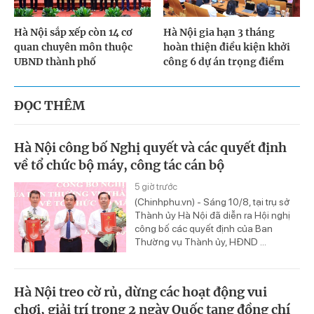
Hà Nội sắp xếp còn 14 cơ
Hà Nội gia hạn 3 tháng
quan chuyên môn thuộc
hoàn thiện điều kiện khởi
UBND thành phố
công 6 dự án trọng điểm
ĐỌC THÊM
Hà Nội công bố Nghị quyết và các quyết định
về tổ chức bộ máy, công tác cán bộ
5 giờ trước
(Chinhphu.vn) - Sáng 10/8, tại trụ sở
Thành ủy Hà Nội đã diễn ra Hội nghị
công bố các quyết định của Ban
Thường vụ Thành ủy, HĐND ...
Hà Nội treo cờ rủ, dừng các hoạt động vui
chơi, giải trí trong 2 ngày Quốc tang đồng chí