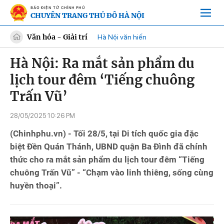
BÁO ĐIỆN TỬ CHÍNH PHỦ
CHUYÊN TRANG THỦ ĐÔ HÀ NỘI
Văn hóa - Giải trí
Hà Nội văn hiến
Hà Nội: Ra mắt sản phẩm du
lịch tour đêm ‘Tiếng chuông
Trấn Vũ’
28/05/2025 10:26 PM
(Chinhphu.vn) - Tối 28/5, tại Di tích quốc gia đặc
biệt Đền Quán Thánh, UBND quận Ba Đình đã chính
thức cho ra mắt sản phẩm du lịch tour đêm “Tiếng
chuông Trấn Vũ” - “Chạm vào linh thiêng, sống cùng
huyền thoại”.