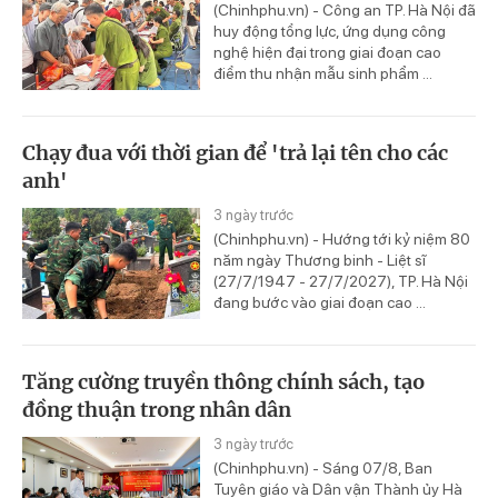
(Chinhphu.vn) - Công an TP. Hà Nội đã
huy động tổng lực, ứng dụng công
nghệ hiện đại trong giai đoạn cao
điểm thu nhận mẫu sinh phẩm ...
Chạy đua với thời gian để 'trả lại tên cho các
anh'
3 ngày trước
(Chinhphu.vn) - Hướng tới kỷ niệm 80
năm ngày Thương binh - Liệt sĩ
(27/7/1947 - 27/7/2027), TP. Hà Nội
đang bước vào giai đoạn cao ...
Tăng cường truyền thông chính sách, tạo
đồng thuận trong nhân dân
3 ngày trước
(Chinhphu.vn) - Sáng 07/8, Ban
Tuyên giáo và Dân vận Thành ủy Hà