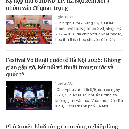
Kỳ họp thứ 6 HĐND TP. Hà Nội xem xét 3
nhóm vấn đề quan trọng
1 giờ trước
(Chinhphu.vn) - Sáng 10/8, HĐND
thành phố Hà Nội khóa XVII, nhiệm kỳ
2026-2031 đã chính thức khai mạc Kỳ
họp thứ 6 (kỳ họp chuyên đề). Đây ...
Festival Võ thuật quốc tế Hà Nội 2026: Không
gian gặp gỡ, kết nối võ thuật trong nước và
quốc tế
1 giờ trước
(Chinhphu.vn) - Tối 9/8, sau ba ngày
(7-9/8) diễn ra sôi nổi, ấn tượng, tại
không gian văn hóa Vườn hoa Đền Bà
Kiệu, UBND thành phố Hà Nội ...
Phú Xuyên khởi công Cụm công nghiệp làng