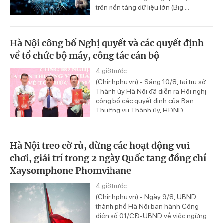
trên nền tảng dữ liệu lớn (Big ...
Hà Nội công bố Nghị quyết và các quyết định
về tổ chức bộ máy, công tác cán bộ
4 giờ trước
(Chinhphu.vn) - Sáng 10/8, tại trụ sở
Thành ủy Hà Nội đã diễn ra Hội nghị
công bố các quyết định của Ban
Thường vụ Thành ủy, HĐND ...
Hà Nội treo cờ rủ, dừng các hoạt động vui
chơi, giải trí trong 2 ngày Quốc tang đồng chí
Xaysomphone Phomvihane
4 giờ trước
(Chinhphu.vn) - Ngày 9/8, UBND
thành phố Hà Nội ban hành Công
điện số 01/CĐ-UBND về việc ngừng