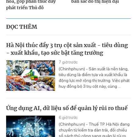
hóa, góp phần thúc đẩy
bản sắc đô thị hiện đại
phát triển Thủ đô
ĐỌC THÊM
Hà Nội thúc đẩy 3 trụ cột sản xuất - tiêu dùng
- xuất khẩu, tạo sức bật tăng trưởng
7 giờ trước
(Chinhphu.vn) - Sản xuất là nền tảng,
tiêu dùng là điểm tựa và xuất khẩu là
động lực mở rộng thị trường. Việc phát
huy đồng bộ 3 trụ cột này, cùng ...
Ứng dụng AI, dữ liệu số để quản lý rủi ro thuế
6 giờ trước
(Chinhphu.vn) - Thuế TP. Hà Nội đang
chuyển từ kiểm tra dàn trải, đối chiếu
sổ sách thủ công sang quản lý rủi ro