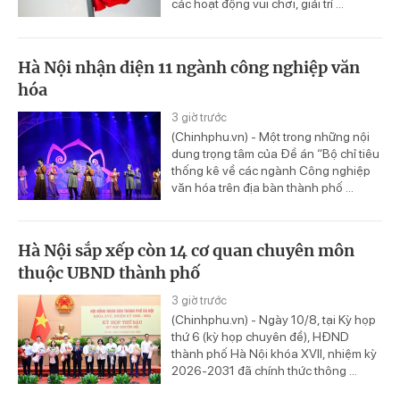
các hoạt động vui chơi, giải trí ...
Hà Nội nhận diện 11 ngành công nghiệp văn
hóa
3 giờ trước
(Chinhphu.vn) - Một trong những nội
dung trọng tâm của Đề án “Bộ chỉ tiêu
thống kê về các ngành Công nghiệp
văn hóa trên địa bàn thành phố ...
Hà Nội sắp xếp còn 14 cơ quan chuyên môn
thuộc UBND thành phố
3 giờ trước
(Chinhphu.vn) - Ngày 10/8, tại Kỳ họp
thứ 6 (kỳ họp chuyên đề), HĐND
thành phố Hà Nội khóa XVII, nhiệm kỳ
2026-2031 đã chính thức thông ...