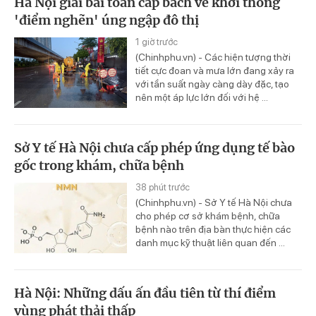
Hà Nội giải bài toán cấp bách về khơi thông
'điểm nghẽn' úng ngập đô thị
1 giờ trước
(Chinhphu.vn) - Các hiện tượng thời
tiết cực đoan và mưa lớn đang xảy ra
với tần suất ngày càng dày đặc, tạo
nên một áp lực lớn đối với hệ ...
Sở Y tế Hà Nội chưa cấp phép ứng dụng tế bào
gốc trong khám, chữa bệnh
38 phút trước
(Chinhphu.vn) - Sở Y tế Hà Nội chưa
cho phép cơ sở khám bệnh, chữa
bệnh nào trên địa bàn thực hiện các
danh mục kỹ thuật liên quan đến ...
Hà Nội: Những dấu ấn đầu tiên từ thí điểm
vùng phát thải thấp