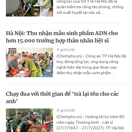
công tác của Sở Y tế Hà Nội đã ra
quân kiểm tra công tác phòng, chống
sốt xuất huyết tại các xã, ...
Hà Nội: Thu nhận mẫu sinh phẩm ADN cho
hơn 15.000 trường hợp thân nhân liệt sĩ
4 giờ trước
(Chinhphu.vn) - Công an TP. Hà Nội đã
huy động tổng lực, ứng dụng công
nghệ hiện đại trong giai đoạn cao
điểm thu nhận mẫu sinh phẩm ...
Chạy đua với thời gian để 'trả lại tên cho các
anh'
4 giờ trước
(Chinhphu.vn) - Hướng tới kỷ niệm 80
năm ngày Thương binh - Liệt sĩ
(27/7/1947 - 27/7/2027), TP. Hà Nội