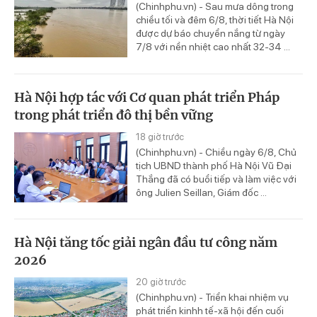
(Chinhphu.vn) - Sau mưa dông trong
chiều tối và đêm 6/8, thời tiết Hà Nội
được dự báo chuyển nắng từ ngày
7/8 với nền nhiệt cao nhất 32-34 ...
Hà Nội hợp tác với Cơ quan phát triển Pháp
trong phát triển đô thị bền vững
18 giờ trước
(Chinhphu.vn) - Chiều ngày 6/8, Chủ
tịch UBND thành phố Hà Nội Vũ Đại
Thắng đã có buổi tiếp và làm việc với
ông Julien Seillan, Giám đốc ...
Hà Nội tăng tốc giải ngân đầu tư công năm
2026
20 giờ trước
(Chinhphu.vn) - Triển khai nhiệm vụ
phát triển kinhh tế-xã hội đến cuối