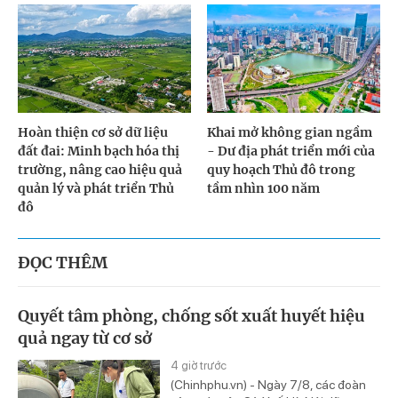
Hoàn thiện cơ sở dữ liệu
Khai mở không gian ngầm
đất đai: Minh bạch hóa thị
- Dư địa phát triển mới của
trường, nâng cao hiệu quả
quy hoạch Thủ đô trong
quản lý và phát triển Thủ
tầm nhìn 100 năm
đô
ĐỌC THÊM
Quyết tâm phòng, chống sốt xuất huyết hiệu
quả ngay từ cơ sở
4 giờ trước
(Chinhphu.vn) - Ngày 7/8, các đoàn