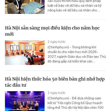
các cuộc thi tìm hiểu quy định pháp
luật về bảo vệ dữ liệu cá nhân và kỹ
năng bảo vệ dữ liệu cá nhân cho ...
Hà Nội sẵn sàng mọi điều kiện cho năm học
mới
2 ngày trước
(Chinhphu.vn) - Trong không khí
chuẩn bị cho năm học mới 2026-
2027, ngành Giáo dục và Đào tạo Thủ
đô đang gấp rút triển khai các ...
Hà Nội hiện thức hóa 50 biên bản ghi nhớ hợp
tác đầu tư
2 ngày trước
(Chinhphu.vn) - Để đưa những cam
kết từ "Hội nghị Công bố Quy hoạch
tổng thể Thủ đô Hà Nội tầm nhìn 100