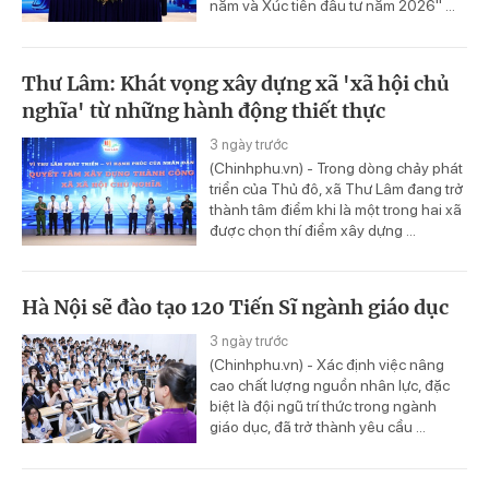
năm và Xúc tiến đầu tư năm 2026" ...
Thư Lâm: Khát vọng xây dựng xã 'xã hội chủ
nghĩa' từ những hành động thiết thực
3 ngày trước
(Chinhphu.vn) - Trong dòng chảy phát
triển của Thủ đô, xã Thư Lâm đang trở
thành tâm điểm khi là một trong hai xã
được chọn thí điểm xây dựng ...
Hà Nội sẽ đào tạo 120 Tiến Sĩ ngành giáo dục
3 ngày trước
(Chinhphu.vn) - Xác định việc nâng
cao chất lượng nguồn nhân lực, đặc
biệt là đội ngũ trí thức trong ngành
giáo dục, đã trở thành yêu cầu ...