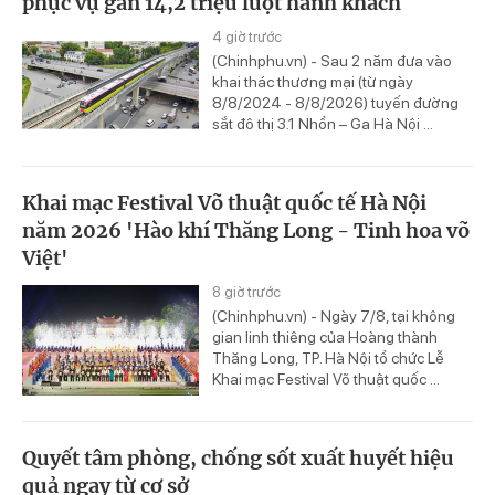
phục vụ gần 14,2 triệu lượt hành khách
4 giờ trước
(Chinhphu.vn) - Sau 2 năm đưa vào
khai thác thương mại (từ ngày
8/8/2024 - 8/8/2026) tuyến đường
sắt đô thị 3.1 Nhổn – Ga Hà Nội ...
Khai mạc Festival Võ thuật quốc tế Hà Nội
năm 2026 'Hào khí Thăng Long - Tinh hoa võ
Việt'
8 giờ trước
(Chinhphu.vn) - Ngày 7/8, tại không
gian linh thiêng của Hoàng thành
Thăng Long, TP. Hà Nội tổ chức Lễ
Khai mạc Festival Võ thuật quốc ...
Quyết tâm phòng, chống sốt xuất huyết hiệu
quả ngay từ cơ sở