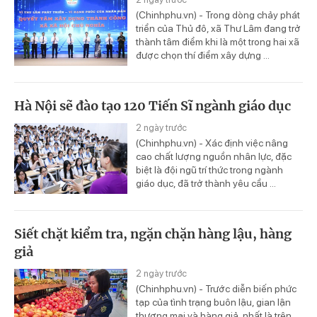
(Chinhphu.vn) - Trong dòng chảy phát
triển của Thủ đô, xã Thư Lâm đang trở
thành tâm điểm khi là một trong hai xã
được chọn thí điểm xây dựng ...
Hà Nội sẽ đào tạo 120 Tiến Sĩ ngành giáo dục
2 ngày trước
(Chinhphu.vn) - Xác định việc nâng
cao chất lượng nguồn nhân lực, đặc
biệt là đội ngũ trí thức trong ngành
giáo dục, đã trở thành yêu cầu ...
Siết chặt kiểm tra, ngặn chặn hàng lậu, hàng
giả
2 ngày trước
(Chinhphu.vn) - Trước diễn biến phức
tạp của tình trạng buôn lậu, gian lận
thương mại và hàng giả, nhất là trên