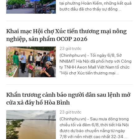
tại phường Hoàn Kiếm, những kết quả
bước đầu đã cho thấy sự đồng ...
Khai mạc Hội chợ Xúc tiến thương mại nông
nghiệp, sản phẩm OCOP 2026
23 giờ trước
(Chinhphu.vn) - Tối ngày 6/8, Sở
NN&MT Hà Nội đã phối hợp với Công
ty TNHH Aeon Mall Việt Nam tổ chức
"Hội chợ Xúc tiến thương mại ...
Khẩn trương cảnh báo người dân sau lệnh mở
cửa xả đáy hồ Hòa Bình
23 giờ trước
(Chinhphu.vn) - Sau mưa dông trong
chiều tối và đêm 6/8, thời tiết Hà Nội
được dự báo chuyển nắng từ ngày
7/8 với nền nhiệt cao nhất 32-34 ...