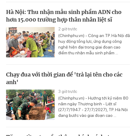
Hà Nội: Thu nhận mẫu sinh phẩm ADN cho
hơn 15.000 trường hợp thân nhân liệt sĩ
2 giờ trước
(Chinhphu.vn) - Công an TP. Hà Nội đã
huy động tổng lực, ứng dụng công
nghệ hiện đại trong giai đoạn cao
điểm thu nhận mẫu sinh phẩm ...
Chạy đua với thời gian để 'trả lại tên cho các
anh'
3 giờ trước
(Chinhphu.vn) - Hướng tới kỷ niệm 80
năm ngày Thương binh - Liệt sĩ
(27/7/1947 - 27/7/2027), TP. Hà Nội
đang bước vào giai đoạn cao ...