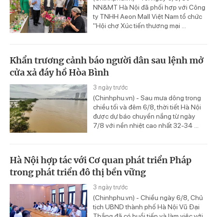
NN&MT Hà Nội đã phối hợp với Công
ty TNHH Aeon Mall Việt Nam tổ chức
"Hội chợ Xúc tiến thương mại ...
Khẩn trương cảnh báo người dân sau lệnh mở
cửa xả đáy hồ Hòa Bình
3 ngày trước
(Chinhphu.vn) - Sau mưa dông trong
chiều tối và đêm 6/8, thời tiết Hà Nội
được dự báo chuyển nắng từ ngày
7/8 với nền nhiệt cao nhất 32-34 ...
Hà Nội hợp tác với Cơ quan phát triển Pháp
trong phát triển đô thị bền vững
3 ngày trước
(Chinhphu.vn) - Chiều ngày 6/8, Chủ
tịch UBND thành phố Hà Nội Vũ Đại
Thắng đã có buổi tiếp và làm việc với