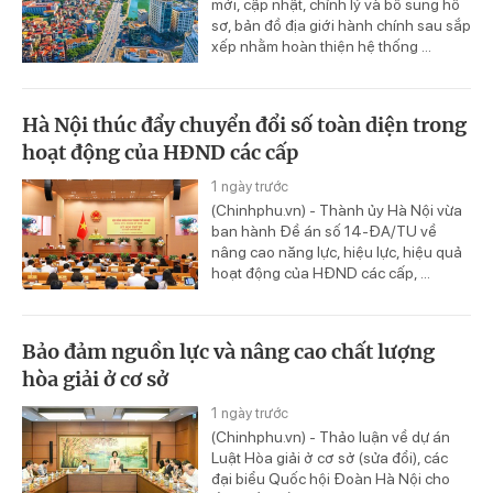
mới, cập nhật, chỉnh lý và bổ sung hồ
sơ, bản đồ địa giới hành chính sau sắp
xếp nhằm hoàn thiện hệ thống ...
Hà Nội thúc đẩy chuyển đổi số toàn diện trong
hoạt động của HĐND các cấp
1 ngày trước
(Chinhphu.vn) - Thành ủy Hà Nội vừa
ban hành Đề án số 14-ĐA/TU về
nâng cao năng lực, hiệu lực, hiệu quả
hoạt động của HĐND các cấp, ...
Bảo đảm nguồn lực và nâng cao chất lượng
hòa giải ở cơ sở
1 ngày trước
(Chinhphu.vn) - Thảo luận về dự án
Luật Hòa giải ở cơ sở (sửa đổi), các
đại biểu Quốc hội Đoàn Hà Nội cho