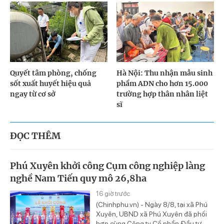
Quyết tâm phòng, chống
Hà Nội: Thu nhận mẫu sinh
sốt xuất huyết hiệu quả
phẩm ADN cho hơn 15.000
ngay từ cơ sở
trường hợp thân nhân liệt
sĩ
ĐỌC THÊM
Phú Xuyên khởi công Cụm công nghiệp làng
nghề Nam Tiến quy mô 26,8ha
16 giờ trước
(Chinhphu.vn) - Ngày 8/8, tại xã Phú
Xuyên, UBND xã Phú Xuyên đã phối
hợp cùng Công ty Cổ phần Đầu tư