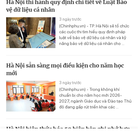
Hà Nội thi hành quy định chi tiết về Luật Bảo
vệ dữ liệu cá nhân
3 ngày trước
(Chinhphu.vn) - TP. Hà Nội sẽ tổ chức
các cuộc thi tìm hiểu quy định pháp
luật về bảo vệ dữ liệu cá nhân và kỹ
năng bảo vệ dữ liệu cá nhân cho ...
Hà Nội sẵn sàng mọi điều kiện cho năm học
mới
3 ngày trước
(Chinhphu.vn) - Trong không khí
chuẩn bị cho năm học mới 2026-
2027, ngành Giáo dục và Đào tạo Thủ
đô đang gấp rút triển khai các ...
Hà Nội hiện thức hóa 50 biên bản ghi nhớ hợp
tác đầu tư
Trang chủ
Video
Tin nóng