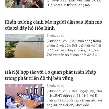
ty TNHH Aeon Mall Việt Nam tổ chức
"Hội chợ Xúc tiến thương mại ...
Khẩn trương cảnh báo người dân sau lệnh mở
cửa xả đáy hồ Hòa Bình
3 ngày trước
(Chinhphu.vn) - Sau mưa dông trong
chiều tối và đêm 6/8, thời tiết Hà Nội
được dự báo chuyển nắng từ ngày
7/8 với nền nhiệt cao nhất 32-34 ...
Hà Nội hợp tác với Cơ quan phát triển Pháp
trong phát triển đô thị bền vững
3 ngày trước
(Chinhphu.vn) - Chiều ngày 6/8, Chủ
tịch UBND thành phố Hà Nội Vũ Đại
Thắng đã có buổi tiếp và làm việc với
ông Julien Seillan, Giám đốc ...