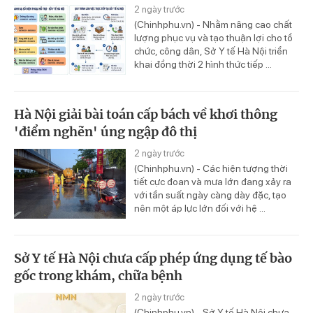
2 ngày trước
(Chinhphu.vn) - Nhằm nâng cao chất
lượng phục vụ và tạo thuận lợi cho tổ
chức, công dân, Sở Y tế Hà Nội triển
khai đồng thời 2 hình thức tiếp ...
Hà Nội giải bài toán cấp bách về khơi thông
'điểm nghẽn' úng ngập đô thị
2 ngày trước
(Chinhphu.vn) - Các hiện tượng thời
tiết cực đoan và mưa lớn đang xảy ra
với tần suất ngày càng dày đặc, tạo
nên một áp lực lớn đối với hệ ...
Sở Y tế Hà Nội chưa cấp phép ứng dụng tế bào
gốc trong khám, chữa bệnh
2 ngày trước
(Chinhphu.vn) - Sở Y tế Hà Nội chưa