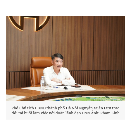
Phó Chủ tịch UBND thành phố Hà Nội Nguyễn Xuân Lưu trao
đổi tại buổi làm việc với đoàn lãnh đạo CNN.Ảnh: Phạm Linh