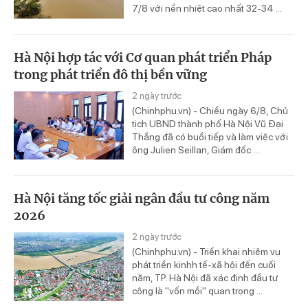
7/8 với nền nhiệt cao nhất 32-34 ...
Hà Nội hợp tác với Cơ quan phát triển Pháp
trong phát triển đô thị bền vững
2 ngày trước
(Chinhphu.vn) - Chiều ngày 6/8, Chủ
tịch UBND thành phố Hà Nội Vũ Đại
Thắng đã có buổi tiếp và làm việc với
ông Julien Seillan, Giám đốc ...
Hà Nội tăng tốc giải ngân đầu tư công năm
2026
2 ngày trước
(Chinhphu.vn) - Triển khai nhiệm vụ
phát triển kinhh tế-xã hội đến cuối
năm, TP. Hà Nội đã xác định đầu tư
công là "vốn mồi" quan trọng ...