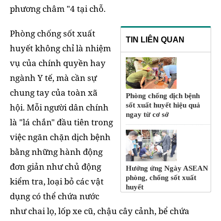
phương châm "4 tại chỗ.
Phòng chống sốt xuất
TIN LIÊN QUAN
huyết không chỉ là nhiệm
vụ của chính quyền hay
ngành Y tế, mà cần sự
chung tay của toàn xã
Phòng chống dịch bệnh
sốt xuất huyết hiệu quả
hội. Mỗi người dân chính
ngay từ cơ sở
là "lá chắn" đầu tiên trong
việc ngăn chặn dịch bệnh
bằng những hành động
đơn giản như chủ động
Hưởng ứng Ngày ASEAN
phòng, chống sốt xuất
kiểm tra, loại bỏ các vật
huyết
dụng có thể chứa nước
như chai lọ, lốp xe cũ, chậu cây cảnh, bể chứa