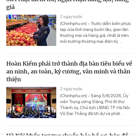
giả
2 ngày trước
(Chinhphu.vn) - Trước diễn biến phức
tạp của tình trạng buôn lậu, gian lận
thương mại và hàng giả, nhất là trên
môi trường thương mại điện tử, ...
Hoàn Kiếm phải trở thành địa bàn tiêu biểu về
an ninh, an toàn, kỷ cương, văn minh và thân
thiện
2 ngày trước
(Chinhphu.vn) - Sáng 5/8/2026, Ủy
viên Trung ương Đảng, Phó Bí thư
Thành ủy, Chủ tịch UBND TP. Hà Nội
Vũ Đại Thắng đã tới dự và phát ...
Hà Nội khẩn trương chuẩn hóa hồ sơ, bản đồ