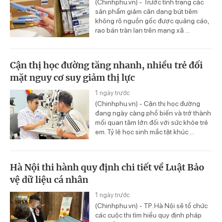
(Chinhphu.vn) - Trước tình trạng các
sản phẩm giảm cân dạng bút tiêm
không rõ nguồn gốc được quảng cáo,
rao bán tràn lan trên mạng xã ...
Cận thị học đường tăng nhanh, nhiều trẻ đối
mặt nguy cơ suy giảm thị lực
1 ngày trước
(Chinhphu.vn) - Cận thị học đường
đang ngày càng phổ biến và trở thành
mối quan tâm lớn đối với sức khỏe trẻ
em. Tỷ lệ học sinh mắc tật khúc ...
Hà Nội thi hành quy định chi tiết về Luật Bảo
vệ dữ liệu cá nhân
1 ngày trước
(Chinhphu.vn) - TP. Hà Nội sẽ tổ chức
các cuộc thi tìm hiểu quy định pháp