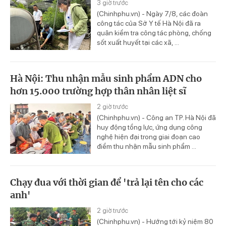
3 giờ trước
(Chinhphu.vn) - Ngày 7/8, các đoàn
công tác của Sở Y tế Hà Nội đã ra
quân kiểm tra công tác phòng, chống
sốt xuất huyết tại các xã, ...
Hà Nội: Thu nhận mẫu sinh phẩm ADN cho
hơn 15.000 trường hợp thân nhân liệt sĩ
2 giờ trước
(Chinhphu.vn) - Công an TP. Hà Nội đã
huy động tổng lực, ứng dụng công
nghệ hiện đại trong giai đoạn cao
điểm thu nhận mẫu sinh phẩm ...
Chạy đua với thời gian để 'trả lại tên cho các
anh'
2 giờ trước
(Chinhphu.vn) - Hướng tới kỷ niệm 80