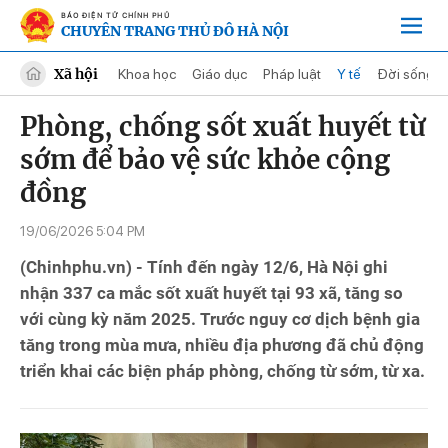
BÁO ĐIỆN TỬ CHÍNH PHỦ
CHUYÊN TRANG THỦ ĐÔ HÀ NỘI
Xã hội
Khoa học
Giáo dục
Pháp luật
Y tế
Đời sống
Phòng, chống sốt xuất huyết từ
sớm để bảo vệ sức khỏe cộng
đồng
19/06/2026 5:04 PM
(Chinhphu.vn) - Tính đến ngày 12/6, Hà Nội ghi
nhận 337 ca mắc sốt xuất huyết tại 93 xã, tăng so
với cùng kỳ năm 2025. Trước nguy cơ dịch bệnh gia
tăng trong mùa mưa, nhiều địa phương đã chủ động
triển khai các biện pháp phòng, chống từ sớm, từ xa.