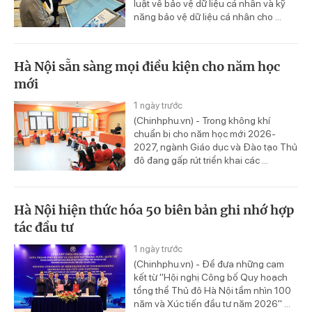
luật về bảo vệ dữ liệu cá nhân và kỹ
năng bảo vệ dữ liệu cá nhân cho ...
Hà Nội sẵn sàng mọi điều kiện cho năm học
mới
1 ngày trước
(Chinhphu.vn) - Trong không khí
chuẩn bị cho năm học mới 2026-
2027, ngành Giáo dục và Đào tạo Thủ
đô đang gấp rút triển khai các ...
Hà Nội hiện thức hóa 50 biên bản ghi nhớ hợp
tác đầu tư
1 ngày trước
(Chinhphu.vn) - Để đưa những cam
kết từ "Hội nghị Công bố Quy hoạch
tổng thể Thủ đô Hà Nội tầm nhìn 100
năm và Xúc tiến đầu tư năm 2026" ...