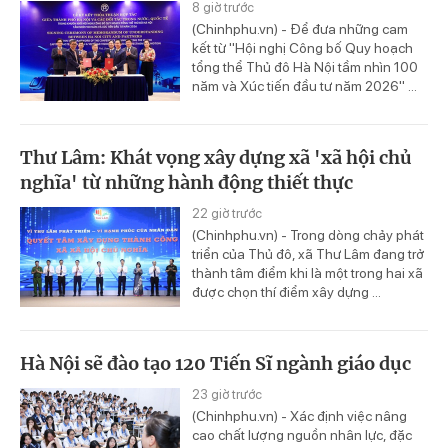
8 giờ trước
(Chinhphu.vn) - Để đưa những cam
kết từ "Hội nghị Công bố Quy hoạch
tổng thể Thủ đô Hà Nội tầm nhìn 100
năm và Xúc tiến đầu tư năm 2026" ...
Thư Lâm: Khát vọng xây dựng xã 'xã hội chủ
nghĩa' từ những hành động thiết thực
22 giờ trước
(Chinhphu.vn) - Trong dòng chảy phát
triển của Thủ đô, xã Thư Lâm đang trở
thành tâm điểm khi là một trong hai xã
được chọn thí điểm xây dựng ...
Hà Nội sẽ đào tạo 120 Tiến Sĩ ngành giáo dục
23 giờ trước
(Chinhphu.vn) - Xác định việc nâng
cao chất lượng nguồn nhân lực, đặc