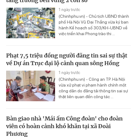
tăng trưởng bền vững 2 con số
1 ngày trước
(Chinhphu.vn) - Chủ tịch UBND thành
phố Hà Nội Vũ Đại Thắng vừa ký ban
hành Kế hoạch số 303/KH-UBND về
việc triển khai Phong trào thi ...
Phạt 7,5 triệu đồng người đăng tin sai sự thật
về Dự án Trục đại lộ cảnh quan sông Hồng
1 ngày trước
(Chinhphu.vn) - Công an TP. Hà Nội
vừa xử phạt vi phạm hành chính một
công dân do đăng tải thông tin sai sự
thật liên quan đến công tác ...
Bàn giao nhà 'Mái ấm Công đoàn' cho đoàn
viên có hoàn cảnh khó khăn tại xã Đoài
Phương