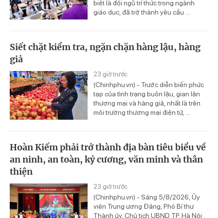
biệt là đội ngũ trí thức trong ngành
giáo dục, đã trở thành yêu cầu ...
Siết chặt kiểm tra, ngặn chặn hàng lậu, hàng
giả
23 giờ trước
(Chinhphu.vn) - Trước diễn biến phức
tạp của tình trạng buôn lậu, gian lận
thương mại và hàng giả, nhất là trên
môi trường thương mại điện tử, ...
Hoàn Kiếm phải trở thành địa bàn tiêu biểu về
an ninh, an toàn, kỷ cương, văn minh và thân
thiện
23 giờ trước
(Chinhphu.vn) - Sáng 5/8/2026, Ủy
viên Trung ương Đảng, Phó Bí thư
Thành ủy, Chủ tịch UBND TP. Hà Nội