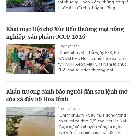
tại phường Hoàn Kiếm, những kết quả
bước đầu đã cho thấy sự đồng ...
Khai mạc Hội chợ Xúc tiến thương mại nông
nghiệp, sản phẩm OCOP 2026
1 ngày trước
(Chinhphu.vn) - Tối ngày 6/8, Sở
NN&MT Hà Nội đã phối hợp với Công
ty TNHH Aeon Mall Việt Nam tổ chức
"Hội chợ Xúc tiến thương mại ...
Khẩn trương cảnh báo người dân sau lệnh mở
cửa xả đáy hồ Hòa Bình
1 ngày trước
(Chinhphu.vn) - Sau mưa dông trong
chiều tối và đêm 6/8, thời tiết Hà Nội
được dự báo chuyển nắng từ ngày
7/8 với nền nhiệt cao nhất 32-34 ...