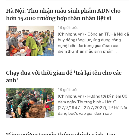
Hà Nội: Thu nhận mẫu sinh phẩm ADN cho
hơn 15.000 trường hợp thân nhân liệt sĩ
18 giờ trước
(Chinhphu.vn) - Công an TP. Hà Nội đã
huy động tổng lực, ứng dụng công
nghệ hiện đại trong giai đoạn cao
điểm thu nhận mẫu sinh phẩm ...
Chạy đua với thời gian để 'trả lại tên cho các
anh'
18 giờ trước
(Chinhphu.vn) - Hướng tới kỷ niệm 80
năm ngày Thương binh - Liệt sĩ
(27/7/1947 - 27/7/2027), TP. Hà Nội
đang bước vào giai đoạn cao ...
Tăng cường truyền thông chính sách, tạo