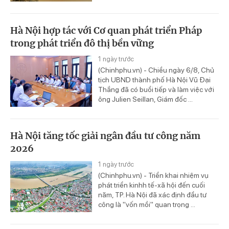
Hà Nội hợp tác với Cơ quan phát triển Pháp
trong phát triển đô thị bền vững
1 ngày trước
(Chinhphu.vn) - Chiều ngày 6/8, Chủ
tịch UBND thành phố Hà Nội Vũ Đại
Thắng đã có buổi tiếp và làm việc với
ông Julien Seillan, Giám đốc ...
Hà Nội tăng tốc giải ngân đầu tư công năm
2026
1 ngày trước
(Chinhphu.vn) - Triển khai nhiệm vụ
phát triển kinhh tế-xã hội đến cuối
năm, TP. Hà Nội đã xác định đầu tư
công là "vốn mồi" quan trọng ...