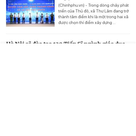
(Chinhphu.vn) - Trong dòng chảy phát
triển của Thủ đô, xã Thư Lâm đang trở
thành tâm điểm khi là một trong hai xã
được chọn thí điểm xây dựng ...
Hà Nội sẽ đào tạo 120 Tiến Sĩ ngành giáo dục
Trang chủ
Video
Tin nóng
3 ngày trước
(Chinhphu.vn) - Xác định việc nâng
cao chất lượng nguồn nhân lực, đặc
biệt là đội ngũ trí thức trong ngành
giáo dục, đã trở thành yêu cầu ...
Siết chặt kiểm tra, ngặn chặn hàng lậu, hàng
giả
3 ngày trước
(Chinhphu.vn) - Trước diễn biến phức
tạp của tình trạng buôn lậu, gian lận
thương mại và hàng giả, nhất là trên