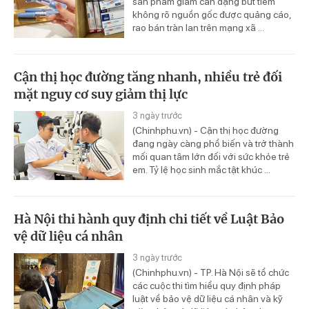
sản phẩm giảm cân dạng bút tiêm
không rõ nguồn gốc được quảng cáo,
rao bán tràn lan trên mạng xã ...
Cận thị học đường tăng nhanh, nhiều trẻ đối
mặt nguy cơ suy giảm thị lực
3 ngày trước
(Chinhphu.vn) - Cận thị học đường
đang ngày càng phổ biến và trở thành
mối quan tâm lớn đối với sức khỏe trẻ
em. Tỷ lệ học sinh mắc tật khúc ...
Hà Nội thi hành quy định chi tiết về Luật Bảo
vệ dữ liệu cá nhân
3 ngày trước
(Chinhphu.vn) - TP. Hà Nội sẽ tổ chức
các cuộc thi tìm hiểu quy định pháp
luật về bảo vệ dữ liệu cá nhân và kỹ