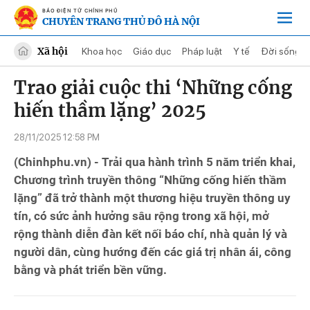
BÁO ĐIỆN TỬ CHÍNH PHỦ
CHUYÊN TRANG THỦ ĐÔ HÀ NỘI
Xã hội
Khoa học
Giáo dục
Pháp luật
Y tế
Đời sống
Trao giải cuộc thi ‘Những cống
hiến thầm lặng’ 2025
28/11/2025 12:58 PM
(Chinhphu.vn) - Trải qua hành trình 5 năm triển khai,
Chương trình truyền thông “Những cống hiến thầm
lặng” đã trở thành một thương hiệu truyền thông uy
tín, có sức ảnh hưởng sâu rộng trong xã hội, mở
rộng thành diễn đàn kết nối báo chí, nhà quản lý và
người dân, cùng hướng đến các giá trị nhân ái, công
bằng và phát triển bền vững.