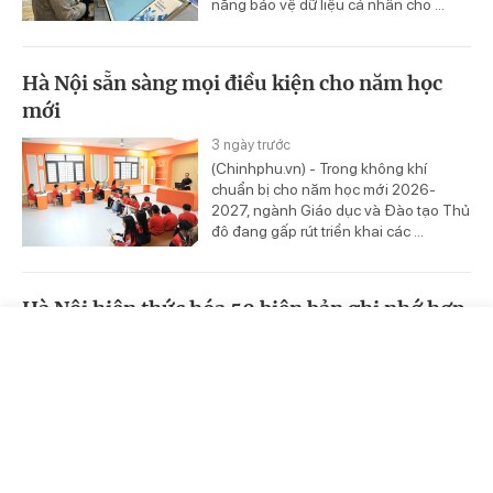
năng bảo vệ dữ liệu cá nhân cho ...
Hà Nội sẵn sàng mọi điều kiện cho năm học
mới
3 ngày trước
(Chinhphu.vn) - Trong không khí
chuẩn bị cho năm học mới 2026-
2027, ngành Giáo dục và Đào tạo Thủ
đô đang gấp rút triển khai các ...
Hà Nội hiện thức hóa 50 biên bản ghi nhớ hợp
tác đầu tư
Trang chủ
Video
Tin nóng
3 ngày trước
(Chinhphu.vn) - Để đưa những cam
kết từ "Hội nghị Công bố Quy hoạch
tổng thể Thủ đô Hà Nội tầm nhìn 100
năm và Xúc tiến đầu tư năm 2026" ...