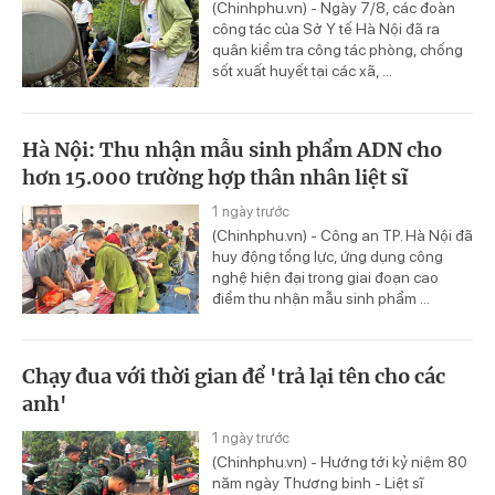
(Chinhphu.vn) - Ngày 7/8, các đoàn
công tác của Sở Y tế Hà Nội đã ra
quân kiểm tra công tác phòng, chống
sốt xuất huyết tại các xã, ...
Hà Nội: Thu nhận mẫu sinh phẩm ADN cho
hơn 15.000 trường hợp thân nhân liệt sĩ
1 ngày trước
(Chinhphu.vn) - Công an TP. Hà Nội đã
huy động tổng lực, ứng dụng công
nghệ hiện đại trong giai đoạn cao
điểm thu nhận mẫu sinh phẩm ...
Chạy đua với thời gian để 'trả lại tên cho các
anh'
1 ngày trước
(Chinhphu.vn) - Hướng tới kỷ niệm 80
năm ngày Thương binh - Liệt sĩ