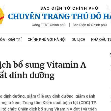
BÁO ĐIỆN TỬ CHÍNH PHỦ
CHUYÊN TRANG THỦ ĐÔ H
Cổng TTĐT Chính phủ
Báo Điện tử Chính phủ
ÓA - GIẢI TRÍ
CHÍNH PHỦ VỚI HÀ NỘI
DU LỊCH
NHÀ ĐẦU T
dịch bổ sung Vitamin A
hất dinh dưỡng
ng dinh dưỡng, giảm tỉ lệ suy dinh dưỡng, giảm gánh
 mẹ, trẻ em, Trung tâm Kiểm soát bệnh tật (CDC) TP.
 tổ chức Chiến dịch bổ sung Vitamin A đợt I và triển