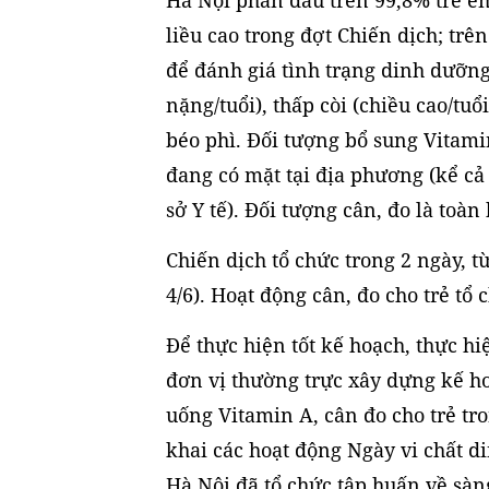
Hà Nội phấn đấu trên 99,8% trẻ em
liều cao trong đợt Chiến dịch; trê
để đánh giá tình trạng dinh dưỡn
nặng/tuổi), thấp còi (chiều cao/tuổ
béo phì. Đối tượng bổ sung Vitamin
đang có mặt tại địa phương (kể cả 
sở Y tế). Đối tượng cân, đo là toàn
Chiến dịch tổ chức trong 2 ngày, t
4/6). Hoạt động cân, đo cho trẻ tổ 
Để thực hiện tốt kế hoạch, thực hi
đơn vị thường trực xây dựng kế h
uống Vitamin A, cân đo cho trẻ tro
khai các hoạt động Ngày vi chất 
Hà Nội đã tổ chức tập huấn về sàn