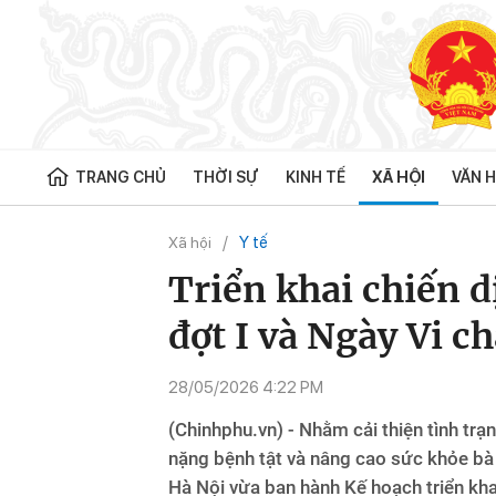
TRANG CHỦ
THỜI SỰ
KINH TẾ
XÃ HỘI
VĂN H
Y tế
Xã hội
Triển khai chiến 
đợt I và Ngày Vi c
28/05/2026 4:22 PM
(Chinhphu.vn) - Nhằm cải thiện tình trạ
nặng bệnh tật và nâng cao sức khỏe bà
Hà Nội vừa ban hành Kế hoạch triển khai