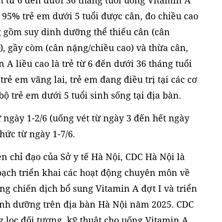
 từ 6 đến dưới 36 tháng tuổi uống Vitamin A
n 95% trẻ em dưới 5 tuổi được cân, đo chiều cao
g gồm suy dinh dưỡng thể thiếu cân (cân
i), gầy còm (cân nặng/chiều cao) và thừa cân,
 A liều cao là trẻ từ 6 đến dưới 36 tháng tuổi
trẻ em vãng lai, trẻ em đang điều trị tại các cơ
 bộ trẻ em dưới 5 tuổi sinh sống tại địa bàn.
ừ ngày 1-2/6 (uống vét từ ngày 3 đến hết ngày
chức từ ngày 1-7/6.
ện chỉ đạo của Sở y tế Hà Nội, CDC Hà Nội là
oạch triển khai các hoạt động chuyên môn về
ng chiến dịch bổ sung Vitamin A đợt I và triển
dinh dưỡng trên địa bàn Hà Nội năm 2025. CDC
g lọc đối tượng, kỹ thuật cho uống Vitamin A,