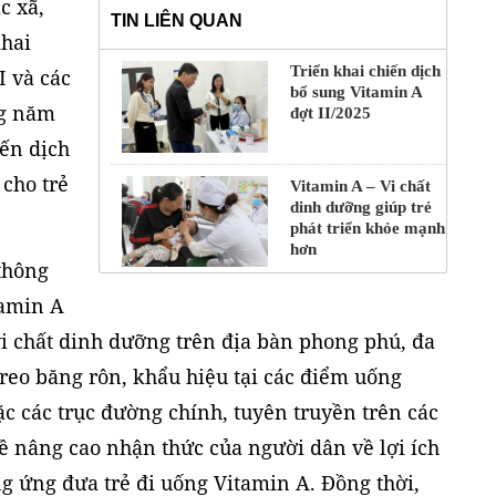
c xã,
TIN LIÊN QUAN
khai
Triển khai chiến dịch
I và các
bổ sung Vitamin A
ng năm
đợt II/2025
iến dịch
cho trẻ
Vitamin A – Vi chất
dinh dưỡng giúp trẻ
phát triển khỏe mạnh
hơn
thông
tamin A
vi chất dinh dưỡng trên địa bàn phong phú, đa
reo băng rôn, khẩu hiệu tại các điểm uống
ặc các trục đường chính, tuyên truyền trên các
ề nâng cao nhận thức của người dân về lợi ích
g ứng đưa trẻ đi uống Vitamin A. Đồng thời,