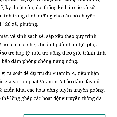
 tế; kỹ thuật cân, đo, thống kê báo cáo và sử
á tình trạng dinh dưỡng cho cán bộ chuyên
i 126 xã, phường.
mát, vệ sinh sạch sẽ, sắp xếp theo quy trình
 ở nơi có mái che; chuẩn bị đủ nhân lực phục
số trẻ hợp lý, mời trẻ uống theo giờ, tránh tình
ải, bảo đảm phòng chống nắng nóng.
vị rà soát để dự trù đủ Vitamin A, tiếp nhận
c gia và cấp phát Vitamin A bảo đảm đầy đủ
; triển khai các hoạt động tuyên truyền phòng,
ó thể lồng ghép các hoạt động truyền thông đa