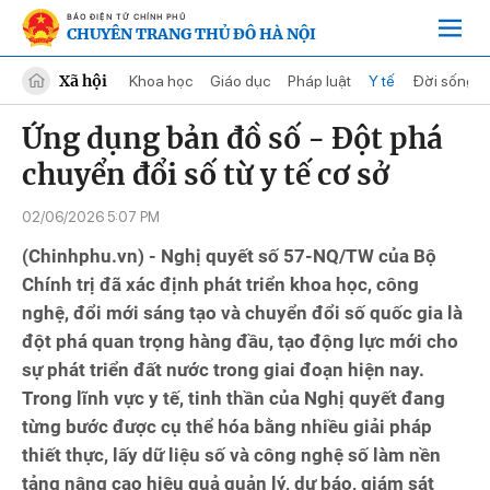
BÁO ĐIỆN TỬ CHÍNH PHỦ
CHUYÊN TRANG THỦ ĐÔ HÀ NỘI
Xã hội
Khoa học
Giáo dục
Pháp luật
Y tế
Đời sống
Ứng dụng bản đồ số - Đột phá
chuyển đổi số từ y tế cơ sở
02/06/2026 5:07 PM
(Chinhphu.vn) - Nghị quyết số 57-NQ/TW của Bộ
Chính trị đã xác định phát triển khoa học, công
nghệ, đổi mới sáng tạo và chuyển đổi số quốc gia là
đột phá quan trọng hàng đầu, tạo động lực mới cho
sự phát triển đất nước trong giai đoạn hiện nay.
Trong lĩnh vực y tế, tinh thần của Nghị quyết đang
từng bước được cụ thể hóa bằng nhiều giải pháp
thiết thực, lấy dữ liệu số và công nghệ số làm nền
tảng nâng cao hiệu quả quản lý, dự báo, giám sát