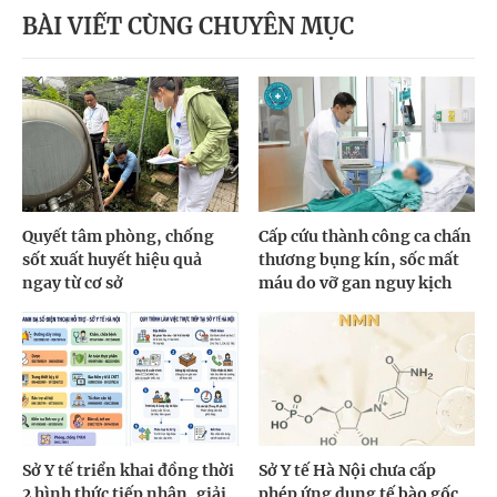
BÀI VIẾT CÙNG CHUYÊN MỤC
Quyết tâm phòng, chống
Cấp cứu thành công ca chấn
sốt xuất huyết hiệu quả
thương bụng kín, sốc mất
ngay từ cơ sở
máu do vỡ gan nguy kịch
Sở Y tế triển khai đồng thời
Sở Y tế Hà Nội chưa cấp
2 hình thức tiếp nhận, giải
phép ứng dụng tế bào gốc