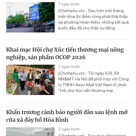
1 ngày trước
(Chinhphu.vn) - Sau hơn một tháng
triển khai thí điểm vùng phát thải thấp
tại phường Hoàn Kiếm, những kết quả
bước đầu đã cho thấy sự đồng ...
Khai mạc Hội chợ Xúc tiến thương mại nông
nghiệp, sản phẩm OCOP 2026
2 ngày trước
(Chinhphu.vn) - Tối ngày 6/8, Sở
NN&MT Hà Nội đã phối hợp với Công
ty TNHH Aeon Mall Việt Nam tổ chức
"Hội chợ Xúc tiến thương mại ...
Khẩn trương cảnh báo người dân sau lệnh mở
cửa xả đáy hồ Hòa Bình
2 ngày trước
(Chinhphu.vn) - Sau mưa dông trong