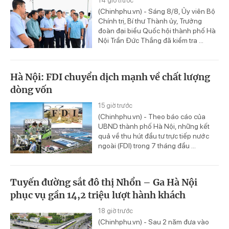
14 giờ trước
(Chinhphu.vn) - Sáng 8/8, Ủy viên Bộ
Chính trị, Bí thư Thành ủy, Trưởng
đoàn đại biểu Quốc hội thành phố Hà
Nội Trần Đức Thắng đã kiểm tra ...
Hà Nội: FDI chuyển dịch mạnh về chất lượng
dòng vốn
15 giờ trước
(Chinhphu.vn) - Theo báo cáo của
UBND thành phố Hà Nội, những kết
quả về thu hút đầu tư trực tiếp nước
ngoài (FDI) trong 7 tháng đầu ...
Tuyến đường sắt đô thị Nhổn – Ga Hà Nội
phục vụ gần 14,2 triệu lượt hành khách
18 giờ trước
(Chinhphu.vn) - Sau 2 năm đưa vào