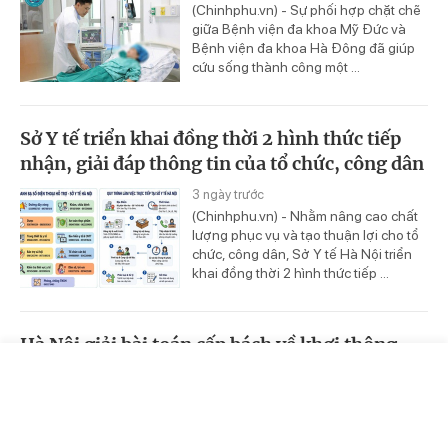
(Chinhphu.vn) - Sự phối hợp chặt chẽ
giữa Bệnh viện đa khoa Mỹ Đức và
Bệnh viện đa khoa Hà Đông đã giúp
cứu sống thành công một ...
Sở Y tế triển khai đồng thời 2 hình thức tiếp
nhận, giải đáp thông tin của tổ chức, công dân
3 ngày trước
(Chinhphu.vn) - Nhằm nâng cao chất
lượng phục vụ và tạo thuận lợi cho tổ
chức, công dân, Sở Y tế Hà Nội triển
khai đồng thời 2 hình thức tiếp ...
Hà Nội giải bài toán cấp bách về khơi thông
'điểm nghẽn' úng ngập đô thị
Trang chủ
Video
Tin nóng
3 ngày trước
(Chinhphu.vn) - Các hiện tượng thời
tiết cực đoan và mưa lớn đang xảy ra