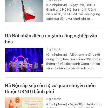
(Chinhphu.vn) - Ngày 9/8, UBND
thành phố Hà Nội ban hành Công
điện số 01/CĐ-UBND về việc ngừng
các hoạt động vui chơi, giải trí ...
Hà Nội nhận diện 11 ngành công nghiệp văn
hóa
7 giờ trước
(Chinhphu.vn) - Một trong những nội
dung trọng tâm của Đề án “Bộ chỉ tiêu
thống kê về các ngành Công nghiệp
văn hóa trên địa bàn thành phố ...
Hà Nội sắp xếp còn 14 cơ quan chuyên môn
thuộc UBND thành phố
8 giờ trước
(Chinhphu.vn) - Ngày 10/8, tại Kỳ họp