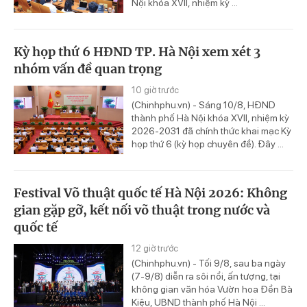
Nội khóa XVII, nhiệm kỳ ...
Kỳ họp thứ 6 HĐND TP. Hà Nội xem xét 3
nhóm vấn đề quan trọng
10 giờ trước
(Chinhphu.vn) - Sáng 10/8, HĐND
thành phố Hà Nội khóa XVII, nhiệm kỳ
2026-2031 đã chính thức khai mạc Kỳ
họp thứ 6 (kỳ họp chuyên đề). Đây ...
Festival Võ thuật quốc tế Hà Nội 2026: Không
gian gặp gỡ, kết nối võ thuật trong nước và
quốc tế
12 giờ trước
(Chinhphu.vn) - Tối 9/8, sau ba ngày
(7-9/8) diễn ra sôi nổi, ấn tượng, tại
không gian văn hóa Vườn hoa Đền Bà
Kiệu, UBND thành phố Hà Nội ...