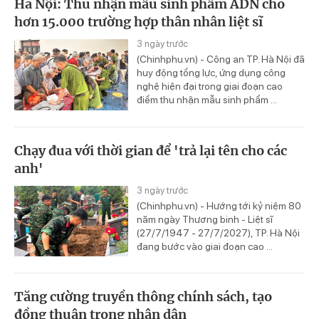
Hà Nội: Thu nhận mẫu sinh phẩm ADN cho
hơn 15.000 trường hợp thân nhân liệt sĩ
3 ngày trước
(Chinhphu.vn) - Công an TP. Hà Nội đã
huy động tổng lực, ứng dụng công
nghệ hiện đại trong giai đoạn cao
điểm thu nhận mẫu sinh phẩm ...
Chạy đua với thời gian để 'trả lại tên cho các
anh'
3 ngày trước
(Chinhphu.vn) - Hướng tới kỷ niệm 80
năm ngày Thương binh - Liệt sĩ
(27/7/1947 - 27/7/2027), TP. Hà Nội
đang bước vào giai đoạn cao ...
Tăng cường truyền thông chính sách, tạo
đồng thuận trong nhân dân