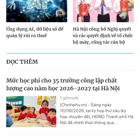
Ứng dụng AI, dữ liệu số để
Hà Nội công bố Nghị quyết
quản lý rủi ro thuế
và các quyết định về tổ chức
bộ máy, công tác cán bộ
ĐỌC THÊM
Mức học phí cho 35 trường công lập chất
lượng cao năm học 2026-2027 tại Hà Nội
1 giờ trước
(Chinhphu.vn) - Sáng ngày
10/08/2026, tại kỳ họp thứ sáu (kỳ
họp chuyên đề), HĐND Thành phố Hà
Nội đã chính thức thông qua ...