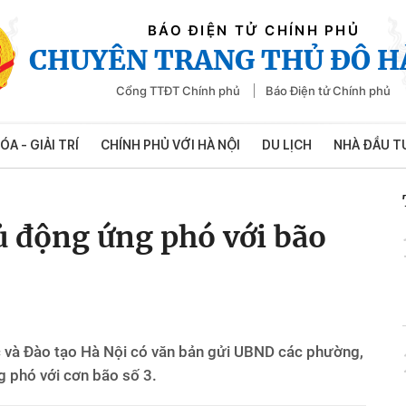
BÁO ĐIỆN TỬ CHÍNH PHỦ
CHUYÊN TRANG THỦ ĐÔ H
Cổng TTĐT Chính phủ
Báo Điện tử Chính phủ
ÓA - GIẢI TRÍ
CHÍNH PHỦ VỚI HÀ NỘI
DU LỊCH
NHÀ ĐẦU T
ủ động ứng phó với bão
c và Đào tạo Hà Nội có văn bản gửi UBND các phường,
g phó với cơn bão số 3.