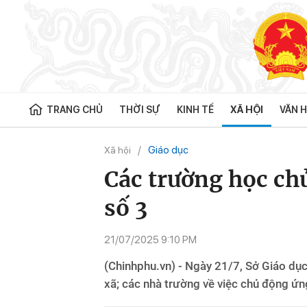
TRANG CHỦ
THỜI SỰ
KINH TẾ
XÃ HỘI
VĂN H
Giáo dục
Xã hội
Các trường học ch
số 3
21/07/2025 9:10 PM
(Chinhphu.vn) - Ngày 21/7, Sở Giáo dụ
xã; các nhà trường về việc chủ động ứn