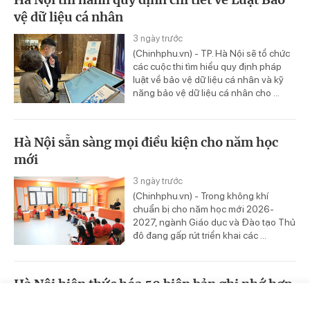
vệ dữ liệu cá nhân
3 ngày trước
(Chinhphu.vn) - TP. Hà Nội sẽ tổ chức
các cuộc thi tìm hiểu quy định pháp
luật về bảo vệ dữ liệu cá nhân và kỹ
năng bảo vệ dữ liệu cá nhân cho ...
Hà Nội sẵn sàng mọi điều kiện cho năm học
mới
3 ngày trước
(Chinhphu.vn) - Trong không khí
chuẩn bị cho năm học mới 2026-
2027, ngành Giáo dục và Đào tạo Thủ
đô đang gấp rút triển khai các ...
Hà Nội hiện thức hóa 50 biên bản ghi nhớ hợp
tác đầu tư
Trang chủ
Video
Tin nóng