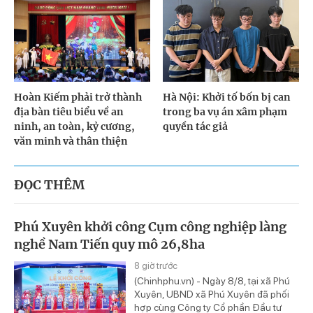
Hoàn Kiếm phải trở thành
Hà Nội: Khởi tố bốn bị can
địa bàn tiêu biểu về an
trong ba vụ án xâm phạm
ninh, an toàn, kỷ cương,
quyền tác giả
văn minh và thân thiện
ĐỌC THÊM
Phú Xuyên khởi công Cụm công nghiệp làng
nghề Nam Tiến quy mô 26,8ha
8 giờ trước
(Chinhphu.vn) - Ngày 8/8, tại xã Phú
Xuyên, UBND xã Phú Xuyên đã phối
hợp cùng Công ty Cổ phần Đầu tư