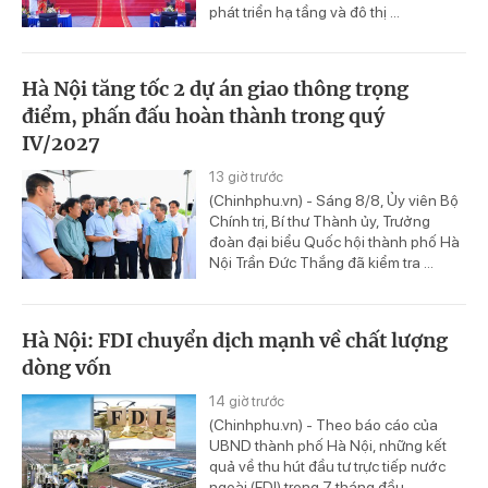
phát triển hạ tầng và đô thị ...
Hà Nội tăng tốc 2 dự án giao thông trọng
điểm, phấn đấu hoàn thành trong quý
IV/2027
13 giờ trước
(Chinhphu.vn) - Sáng 8/8, Ủy viên Bộ
Chính trị, Bí thư Thành ủy, Trưởng
đoàn đại biểu Quốc hội thành phố Hà
Nội Trần Đức Thắng đã kiểm tra ...
Hà Nội: FDI chuyển dịch mạnh về chất lượng
dòng vốn
14 giờ trước
(Chinhphu.vn) - Theo báo cáo của
UBND thành phố Hà Nội, những kết
quả về thu hút đầu tư trực tiếp nước
ngoài (FDI) trong 7 tháng đầu ...