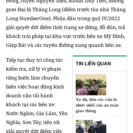
Đồng, tuyến Nguyễn Xiển, Khuất Duy Tiến, đường
gom Đại lộ Thăng Long (điểm trước tòa nhà Thăng
Long NumberOne). Phấn đấu trong quý IV/2022
giải quyết dứt điểm tình trạng xe dừng, đỗ đón, trả
khách trái phép tại khu vực trước bến xe Mỹ Đình,
Giáp Bát và các tuyến đường xung quanh bến xe.
Tiếp tục duy trì công tác
TIN LIÊN QUAN
kiểm tra, xử lý vi phạm
từng bước làm chuyển
biến việc hoạt động kinh
doanh vận tải hành
Xe dù, bến cóc vấn là
khách tại các bến xe:
nhức nhối của an toàn
giao thông
Nước Ngầm, Gia Lâm, Yên
Nghĩa, Sơn Tây, tiến tới
giải quyết dứt điểm việc