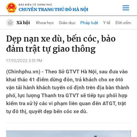
BÁO ĐIỆN TỬ CHÍNH PHỦ
CHUYÊN TRANG THỦ ĐÔ HÀ NỘI
Xã hội
Khoa học
Giáo dục
Pháp luật
Y tế
Đời sống
Dẹp nạn xe dù, bến cóc, bảo
đảm trật tự giao thông
17/10/2022 3:51 PM
(Chinhphu.vn) - Theo Sở GTVT Hà Nội, sau đưa vào
khai thác 41 điểm dừng đón, trả khách cho xe ôtô
vận tải hành khách tuyến cố định trên địa bàn thành
phố, lực lượng Thanh tra GTVT sẽ tiếp tục phối hợp
kiểm tra xử lý các vi phạm liên quan đến ATGT, trật
tự đô thị, quyết dẹp bến cóc xe dù.