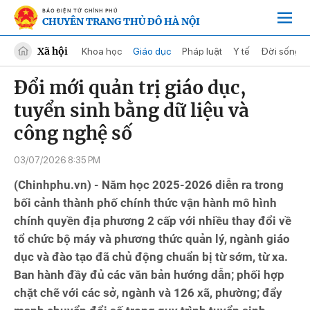
BÁO ĐIỆN TỬ CHÍNH PHỦ
CHUYÊN TRANG THỦ ĐÔ HÀ NỘI
Xã hội
Khoa học
Giáo dục
Pháp luật
Y tế
Đời sống
Đổi mới quản trị giáo dục,
tuyển sinh bằng dữ liệu và
công nghệ số
03/07/2026 8:35 PM
(Chinhphu.vn) - Năm học 2025-2026 diễn ra trong
bối cảnh thành phố chính thức vận hành mô hình
chính quyền địa phương 2 cấp với nhiều thay đổi về
tổ chức bộ máy và phương thức quản lý, ngành giáo
dục và đào tạo đã chủ động chuẩn bị từ sớm, từ xa.
Ban hành đầy đủ các văn bản hướng dẫn; phối hợp
chặt chẽ với các sở, ngành và 126 xã, phường; đẩy