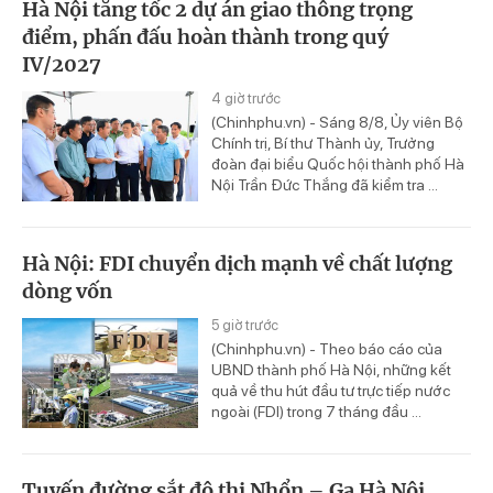
Hà Nội tăng tốc 2 dự án giao thông trọng
điểm, phấn đấu hoàn thành trong quý
IV/2027
4 giờ trước
(Chinhphu.vn) - Sáng 8/8, Ủy viên Bộ
Chính trị, Bí thư Thành ủy, Trưởng
đoàn đại biểu Quốc hội thành phố Hà
Nội Trần Đức Thắng đã kiểm tra ...
Hà Nội: FDI chuyển dịch mạnh về chất lượng
dòng vốn
5 giờ trước
(Chinhphu.vn) - Theo báo cáo của
UBND thành phố Hà Nội, những kết
quả về thu hút đầu tư trực tiếp nước
ngoài (FDI) trong 7 tháng đầu ...
Tuyến đường sắt đô thị Nhổn – Ga Hà Nội