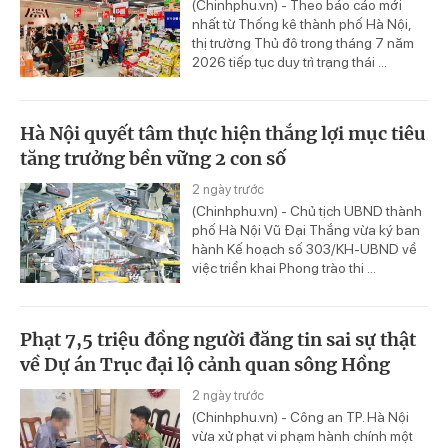
(Chinhphu.vn) - Theo báo cáo mới
nhất từ Thống kê thành phố Hà Nội,
thị trường Thủ đô trong tháng 7 năm
2026 tiếp tục duy trì trạng thái ...
Hà Nội quyết tâm thực hiện thắng lợi mục tiêu
tăng trưởng bền vững 2 con số
2 ngày trước
(Chinhphu.vn) - Chủ tịch UBND thành
phố Hà Nội Vũ Đại Thắng vừa ký ban
hành Kế hoạch số 303/KH-UBND về
việc triển khai Phong trào thi ...
Phạt 7,5 triệu đồng người đăng tin sai sự thật
về Dự án Trục đại lộ cảnh quan sông Hồng
2 ngày trước
(Chinhphu.vn) - Công an TP. Hà Nội
vừa xử phạt vi phạm hành chính một