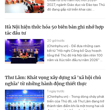
chuẩn bị cho năm học mới 2026-
2027, ngành Giáo dục và Đào tạo Thủ
đô đang gấp rút triển khai các ...
Hà Nội hiện thức hóa 50 biên bản ghi nhớ hợp
tác đầu tư
20 giờ trước
(Chinhphu.vn) - Để đưa những cam
kết từ "Hội nghị Công bố Quy hoạch
tổng thể Thủ đô Hà Nội tầm nhìn 100
năm và Xúc tiến đầu tư năm 2026" ...
Thư Lâm: Khát vọng xây dựng xã 'xã hội chủ
nghĩa' từ những hành động thiết thực
1 ngày trước
(Chinhphu.vn) - Trong dòng chảy phát
triển của Thủ đô, xã Thư Lâm đang trở
thành tâm điểm khi là một trong hai xã