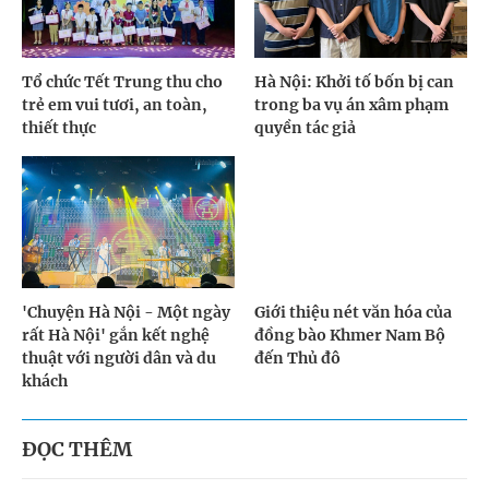
Tổ chức Tết Trung thu cho
Hà Nội: Khởi tố bốn bị can
trẻ em vui tươi, an toàn,
trong ba vụ án xâm phạm
thiết thực
quyền tác giả
'Chuyện Hà Nội - Một ngày
Giới thiệu nét văn hóa của
rất Hà Nội' gắn kết nghệ
đồng bào Khmer Nam Bộ
thuật với người dân và du
đến Thủ đô
khách
ĐỌC THÊM