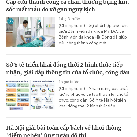
Cấp cứu thành công ca chấn thương bụng kín,
sốc mất máu do vỡ gan nguy kịch
14 giờ trước
(Chinhphu.vn) - Sự phối hợp chặt chẽ
giữa Bệnh viện đa khoa Mỹ Đức và
Bệnh viện đa khoa Hà Đông đã giúp
cứu sống thành công một ...
Sở Y tế triển khai đồng thời 2 hình thức tiếp
nhận, giải đáp thông tin của tổ chức, công dân
15 giờ trước
(Chinhphu.vn) - Nhằm nâng cao chất
lượng phục vụ và tạo thuận lợi cho tổ
chức, công dân, Sở Y tế Hà Nội triển
khai đồng thời 2 hình thức tiếp ...
Hà Nội giải bài toán cấp bách về khơi thông
'điểm nghẽn' úng ngập đô thị