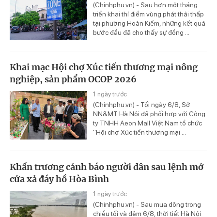
(Chinhphu.vn) - Sau hơn một tháng
triển khai thí điểm vùng phát thải thấp
tại phường Hoàn Kiếm, những kết quả
bước đầu đã cho thấy sự đồng ...
Khai mạc Hội chợ Xúc tiến thương mại nông
nghiệp, sản phẩm OCOP 2026
1 ngày trước
(Chinhphu.vn) - Tối ngày 6/8, Sở
NN&MT Hà Nội đã phối hợp với Công
ty TNHH Aeon Mall Việt Nam tổ chức
"Hội chợ Xúc tiến thương mại ...
Khẩn trương cảnh báo người dân sau lệnh mở
cửa xả đáy hồ Hòa Bình
1 ngày trước
(Chinhphu.vn) - Sau mưa dông trong
chiều tối và đêm 6/8, thời tiết Hà Nội