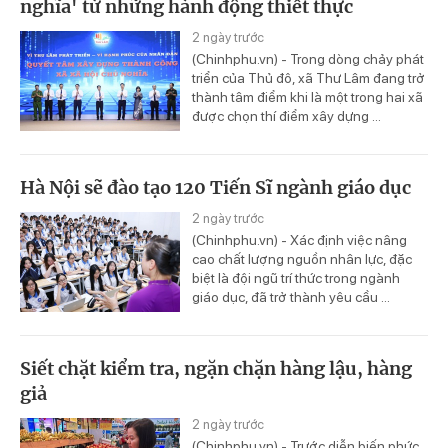
nghĩa' từ những hành động thiết thực
2 ngày trước
(Chinhphu.vn) - Trong dòng chảy phát
triển của Thủ đô, xã Thư Lâm đang trở
thành tâm điểm khi là một trong hai xã
được chọn thí điểm xây dựng ...
Hà Nội sẽ đào tạo 120 Tiến Sĩ ngành giáo dục
2 ngày trước
(Chinhphu.vn) - Xác định việc nâng
cao chất lượng nguồn nhân lực, đặc
biệt là đội ngũ trí thức trong ngành
giáo dục, đã trở thành yêu cầu ...
Siết chặt kiểm tra, ngặn chặn hàng lậu, hàng
giả
2 ngày trước
(Chinhphu.vn) - Trước diễn biến phức