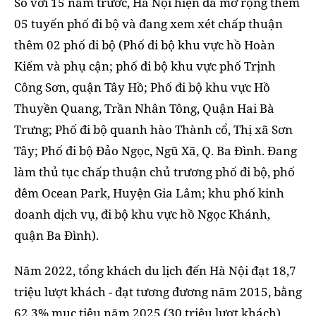
So với 15 năm trước, Hà Nội hiện đã mở rộng thêm
05 tuyến phố đi bộ và đang xem xét chấp thuận
thêm 02 phố đi bộ (Phố đi bộ khu vực hồ Hoàn
Kiếm và phụ cận; phố đi bộ khu vực phố Trịnh
Công Sơn, quận Tây Hồ; Phố đi bộ khu vực Hồ
Thuyền Quang, Trần Nhân Tông, Quận Hai Bà
Trưng; Phố đi bộ quanh hào Thành cổ, Thị xã Sơn
Tây; Phố đi bộ Đảo Ngọc, Ngũ Xã, Q. Ba Đình. Đang
làm thủ tục chấp thuận chủ trương phố đi bộ, phố
đêm Ocean Park, Huyện Gia Lâm; khu phố kinh
doanh dịch vụ, đi bộ khu vực hồ Ngọc Khánh,
quận Ba Đình).
Năm 2022, tổng khách du lịch đến Hà Nội đạt 18,7
triệu lượt khách - đạt tương đương năm 2015, bằng
62,3% mục tiêu năm 2025 (30 triệu lượt khách),