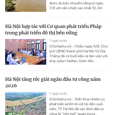
được dự báo chuyển nắng từ ngày
7/8 với nền nhiệt cao nhất 32-34 ...
Hà Nội hợp tác với Cơ quan phát triển Pháp
trong phát triển đô thị bền vững
1 ngày trước
(Chinhphu.vn) - Chiều ngày 6/8, Chủ
tịch UBND thành phố Hà Nội Vũ Đại
Thắng đã có buổi tiếp và làm việc với
ông Julien Seillan, Giám đốc ...
Hà Nội tăng tốc giải ngân đầu tư công năm
2026
1 ngày trước
(Chinhphu.vn) - Triển khai nhiệm vụ
phát triển kinhh tế-xã hội đến cuối
năm, TP. Hà Nội đã xác định đầu tư
công là "vốn mồi" quan trọng ...