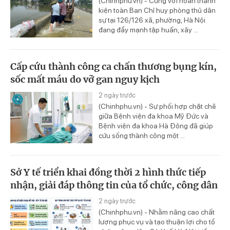
(Chinhphu.vn) - Cùng với hoàn thành
kiện toàn Ban Chỉ huy phòng thủ dân
sự tại 126/126 xã, phường, Hà Nội
đang đẩy mạnh tập huấn, xây ...
Cấp cứu thành công ca chấn thương bụng kín,
sốc mất máu do vỡ gan nguy kịch
2 ngày trước
(Chinhphu.vn) - Sự phối hợp chặt chẽ
giữa Bệnh viện đa khoa Mỹ Đức và
Bệnh viện đa khoa Hà Đông đã giúp
cứu sống thành công một ...
Sở Y tế triển khai đồng thời 2 hình thức tiếp
nhận, giải đáp thông tin của tổ chức, công dân
2 ngày trước
(Chinhphu.vn) - Nhằm nâng cao chất
lượng phục vụ và tạo thuận lợi cho tổ