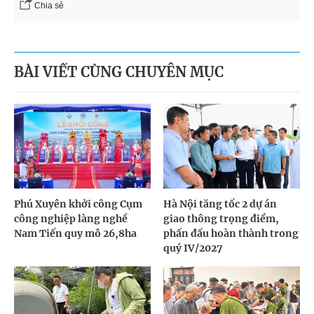
Chia sẻ
BÀI VIẾT CÙNG CHUYÊN MỤC
Phú Xuyên khởi công Cụm
Hà Nội tăng tốc 2 dự án
công nghiệp làng nghề
giao thông trọng điểm,
Nam Tiến quy mô 26,8ha
phấn đấu hoàn thành trong
quý IV/2027