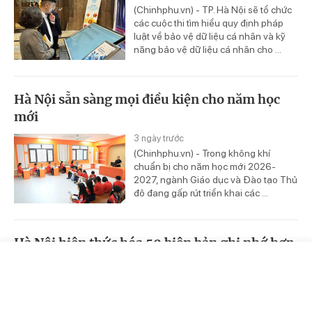
(Chinhphu.vn) - TP. Hà Nội sẽ tổ chức
các cuộc thi tìm hiểu quy định pháp
luật về bảo vệ dữ liệu cá nhân và kỹ
năng bảo vệ dữ liệu cá nhân cho ...
Hà Nội sẵn sàng mọi điều kiện cho năm học
mới
3 ngày trước
(Chinhphu.vn) - Trong không khí
chuẩn bị cho năm học mới 2026-
2027, ngành Giáo dục và Đào tạo Thủ
đô đang gấp rút triển khai các ...
Hà Nội hiện thức hóa 50 biên bản ghi nhớ hợp
tác đầu tư
Trang chủ
Video
Tin nóng
3 ngày trước
(Chinhphu.vn) - Để đưa những cam
kết từ "Hội nghị Công bố Quy hoạch