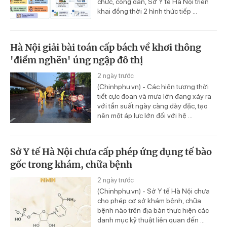
chức, công dân, Sở Y tế Hà Nội triển
khai đồng thời 2 hình thức tiếp ...
Hà Nội giải bài toán cấp bách về khơi thông
'điểm nghẽn' úng ngập đô thị
2 ngày trước
(Chinhphu.vn) - Các hiện tượng thời
tiết cực đoan và mưa lớn đang xảy ra
với tần suất ngày càng dày đặc, tạo
nên một áp lực lớn đối với hệ ...
Sở Y tế Hà Nội chưa cấp phép ứng dụng tế bào
gốc trong khám, chữa bệnh
2 ngày trước
(Chinhphu.vn) - Sở Y tế Hà Nội chưa
cho phép cơ sở khám bệnh, chữa
bệnh nào trên địa bàn thực hiện các
danh mục kỹ thuật liên quan đến ...