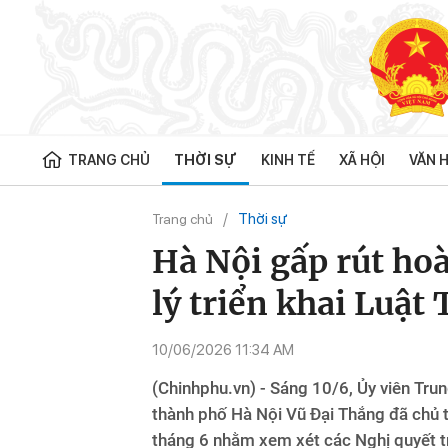
TRANG CHỦ
THỜI SỰ
KINH TẾ
XÃ HỘI
VĂN H
Thời sự
Trang chủ
Hà Nội gấp rút ho
lý triển khai Luật
10/06/2026 11:34 AM
(Chinhphu.vn) - Sáng 10/6, Ủy viên Tru
thành phố Hà Nội Vũ Đại Thắng đã chủ 
tháng 6 nhằm xem xét các Nghị quyết tr