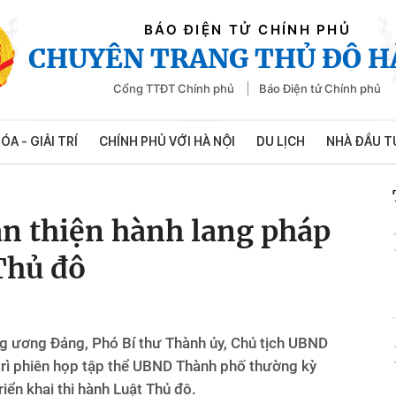
BÁO ĐIỆN TỬ CHÍNH PHỦ
CHUYÊN TRANG THỦ ĐÔ H
Cổng TTĐT Chính phủ
Báo Điện tử Chính phủ
ÓA - GIẢI TRÍ
CHÍNH PHỦ VỚI HÀ NỘI
DU LỊCH
NHÀ ĐẦU T
àn thiện hành lang pháp
 Thủ đô
ng ương Đảng, Phó Bí thư Thành ủy, Chủ tịch UBND
trì phiên họp tập thể UBND Thành phố thường kỳ
iển khai thi hành Luật Thủ đô.