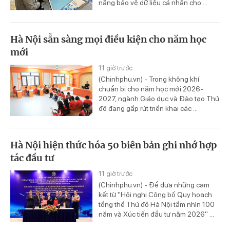
năng bảo vệ dữ liệu cá nhân cho ...
Hà Nội sẵn sàng mọi điều kiện cho năm học
mới
11 giờ trước
(Chinhphu.vn) - Trong không khí
chuẩn bị cho năm học mới 2026-
2027, ngành Giáo dục và Đào tạo Thủ
đô đang gấp rút triển khai các ...
Hà Nội hiện thức hóa 50 biên bản ghi nhớ hợp
tác đầu tư
11 giờ trước
(Chinhphu.vn) - Để đưa những cam
kết từ "Hội nghị Công bố Quy hoạch
tổng thể Thủ đô Hà Nội tầm nhìn 100
năm và Xúc tiến đầu tư năm 2026" ...