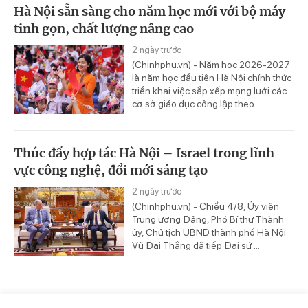
Hà Nội sẵn sàng cho năm học mới với bộ máy
tinh gọn, chất lượng nâng cao
2 ngày trước
(Chinhphu.vn) - Năm học 2026-2027
là năm học đầu tiên Hà Nội chính thức
triển khai việc sắp xếp mạng lưới các
cơ sở giáo dục công lập theo ...
Thúc đẩy hợp tác Hà Nội – Israel trong lĩnh
vực công nghệ, đổi mới sáng tạo
2 ngày trước
(Chinhphu.vn) - Chiều 4/8, Ủy viên
Trung ương Đảng, Phó Bí thư Thành
ủy, Chủ tịch UBND thành phố Hà Nội
Vũ Đại Thắng đã tiếp Đại sứ ...
Chấn chỉnh hoạt động lữ hành và thực thi quy