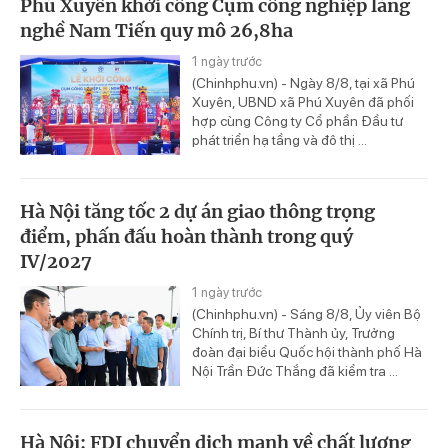
Phú Xuyên khởi công Cụm công nghiệp làng
nghề Nam Tiến quy mô 26,8ha
1 ngày trước
(Chinhphu.vn) - Ngày 8/8, tại xã Phú
Xuyên, UBND xã Phú Xuyên đã phối
hợp cùng Công ty Cổ phần Đầu tư
phát triển hạ tầng và đô thị ...
Hà Nội tăng tốc 2 dự án giao thông trọng
điểm, phấn đấu hoàn thành trong quý
IV/2027
1 ngày trước
(Chinhphu.vn) - Sáng 8/8, Ủy viên Bộ
Chính trị, Bí thư Thành ủy, Trưởng
đoàn đại biểu Quốc hội thành phố Hà
Nội Trần Đức Thắng đã kiểm tra ...
Hà Nội: FDI chuyển dịch mạnh về chất lượng