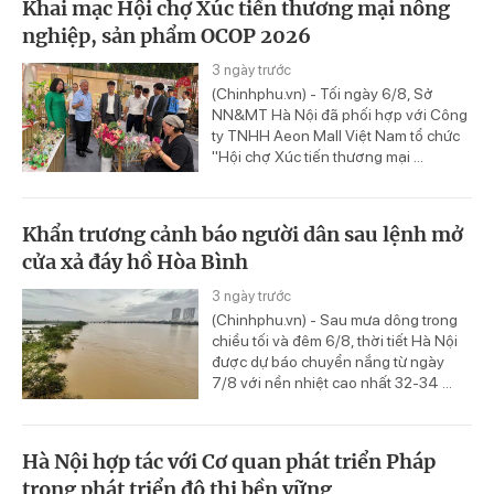
Khai mạc Hội chợ Xúc tiến thương mại nông
nghiệp, sản phẩm OCOP 2026
3 ngày trước
(Chinhphu.vn) - Tối ngày 6/8, Sở
NN&MT Hà Nội đã phối hợp với Công
ty TNHH Aeon Mall Việt Nam tổ chức
"Hội chợ Xúc tiến thương mại ...
Khẩn trương cảnh báo người dân sau lệnh mở
cửa xả đáy hồ Hòa Bình
3 ngày trước
(Chinhphu.vn) - Sau mưa dông trong
chiều tối và đêm 6/8, thời tiết Hà Nội
được dự báo chuyển nắng từ ngày
7/8 với nền nhiệt cao nhất 32-34 ...
Hà Nội hợp tác với Cơ quan phát triển Pháp
trong phát triển đô thị bền vững