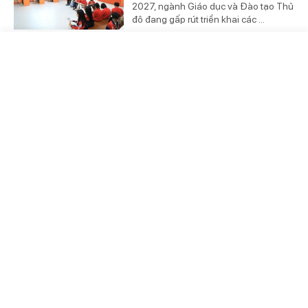
2027, ngành Giáo dục và Đào tạo Thủ
đô đang gấp rút triển khai các ...
Trang chủ
Video
Tin nóng
Hà Nội hiện thức hóa 50 biên bản ghi nhớ hợp
tác đầu tư
3 ngày trước
(Chinhphu.vn) - Để đưa những cam
kết từ "Hội nghị Công bố Quy hoạch
tổng thể Thủ đô Hà Nội tầm nhìn 100
năm và Xúc tiến đầu tư năm 2026" ...
Thư Lâm: Khát vọng xây dựng xã 'xã hội chủ
nghĩa' từ những hành động thiết thực
4 ngày trước
(Chinhphu.vn) - Trong dòng chảy phát
triển của Thủ đô, xã Thư Lâm đang trở
thành tâm điểm khi là một trong hai xã
được chọn thí điểm xây dựng ...