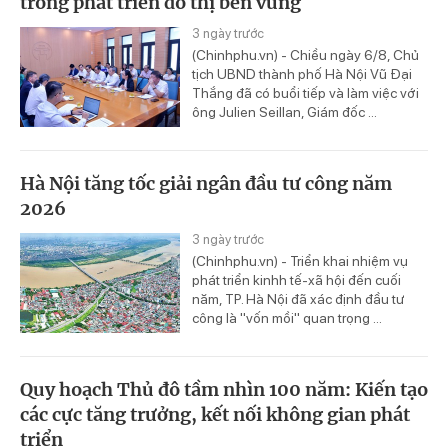
trong phát triển đô thị bền vững
3 ngày trước
(Chinhphu.vn) - Chiều ngày 6/8, Chủ
tịch UBND thành phố Hà Nội Vũ Đại
Thắng đã có buổi tiếp và làm việc với
ông Julien Seillan, Giám đốc ...
Hà Nội tăng tốc giải ngân đầu tư công năm
2026
3 ngày trước
(Chinhphu.vn) - Triển khai nhiệm vụ
phát triển kinhh tế-xã hội đến cuối
năm, TP. Hà Nội đã xác định đầu tư
công là "vốn mồi" quan trọng ...
Quy hoạch Thủ đô tầm nhìn 100 năm: Kiến tạo
các cực tăng trưởng, kết nối không gian phát
triển