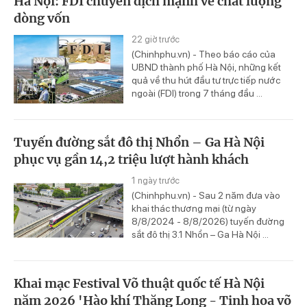
Hà Nội: FDI chuyển dịch mạnh về chất lượng
dòng vốn
22 giờ trước
(Chinhphu.vn) - Theo báo cáo của
UBND thành phố Hà Nội, những kết
quả về thu hút đầu tư trực tiếp nước
ngoài (FDI) trong 7 tháng đầu ...
Tuyến đường sắt đô thị Nhổn – Ga Hà Nội
phục vụ gần 14,2 triệu lượt hành khách
1 ngày trước
(Chinhphu.vn) - Sau 2 năm đưa vào
khai thác thương mại (từ ngày
8/8/2024 - 8/8/2026) tuyến đường
sắt đô thị 3.1 Nhổn – Ga Hà Nội ...
Khai mạc Festival Võ thuật quốc tế Hà Nội
năm 2026 'Hào khí Thăng Long - Tinh hoa võ