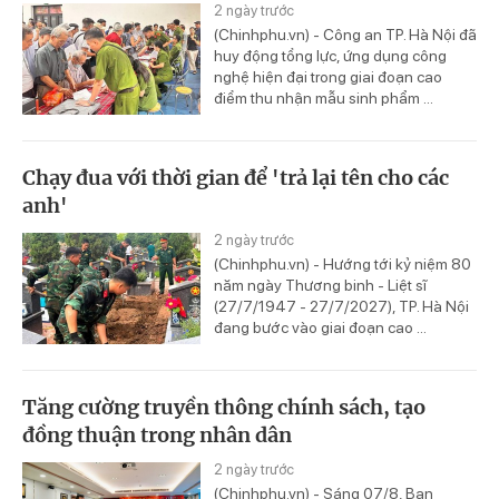
2 ngày trước
(Chinhphu.vn) - Công an TP. Hà Nội đã
huy động tổng lực, ứng dụng công
nghệ hiện đại trong giai đoạn cao
điểm thu nhận mẫu sinh phẩm ...
Chạy đua với thời gian để 'trả lại tên cho các
anh'
2 ngày trước
(Chinhphu.vn) - Hướng tới kỷ niệm 80
năm ngày Thương binh - Liệt sĩ
(27/7/1947 - 27/7/2027), TP. Hà Nội
đang bước vào giai đoạn cao ...
Tăng cường truyền thông chính sách, tạo
đồng thuận trong nhân dân
2 ngày trước
(Chinhphu.vn) - Sáng 07/8, Ban