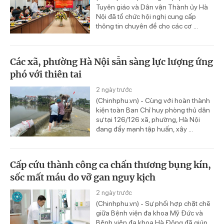
Tuyên giáo và Dân vận Thành ủy Hà
Nội đã tổ chức hội nghị cung cấp
thông tin chuyên đề cho các cơ ...
Các xã, phường Hà Nội sẵn sàng lực lượng ứng
phó với thiên tai
2 ngày trước
(Chinhphu.vn) - Cùng với hoàn thành
kiện toàn Ban Chỉ huy phòng thủ dân
sự tại 126/126 xã, phường, Hà Nội
đang đẩy mạnh tập huấn, xây ...
Cấp cứu thành công ca chấn thương bụng kín,
sốc mất máu do vỡ gan nguy kịch
2 ngày trước
(Chinhphu.vn) - Sự phối hợp chặt chẽ
giữa Bệnh viện đa khoa Mỹ Đức và
Bệnh viện đa khoa Hà Đông đã giúp