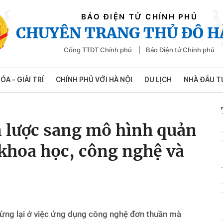
BÁO ĐIỆN TỬ CHÍNH PHỦ
CHUYÊN TRANG THỦ ĐÔ H
Cổng TTĐT Chính phủ
Báo Điện tử Chính phủ
ÓA - GIẢI TRÍ
CHÍNH PHỦ VỚI HÀ NỘI
DU LỊCH
NHÀ ĐẦU T
 lược sang mô hình quản
n khoa học, công nghệ và
dừng lại ở việc ứng dụng công nghệ đơn thuần mà