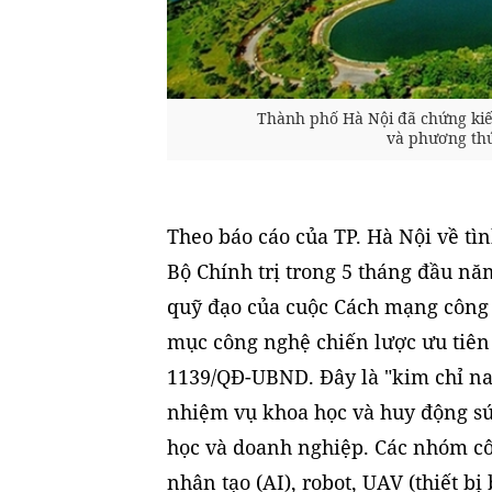
Thành phố Hà Nội đã chứng kiế
và phương thứ
Theo báo cáo của TP. Hà Nội về tì
Bộ Chính trị trong 5 tháng đầu nă
quỹ đạo của cuộc Cách mạng công 
mục công nghệ chiến lược ưu tiên 
1139/QĐ-UBND. Đây là "kim chỉ n
nhiệm vụ khoa học và huy động sứ
học và doanh nghiệp. Các nhóm cô
nhân tạo (AI), robot, UAV (thiết b