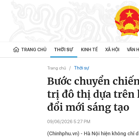
TRANG CHỦ
THỜI SỰ
KINH TẾ
XÃ HỘI
VĂN H
Thời sự
Trang chủ
Bước chuyển chiến
trị đô thị dựa trê
đổi mới sáng tạo
09/06/2026 5:27 PM
(Chinhphu.vn) - Hà Nội hiện không chỉ 