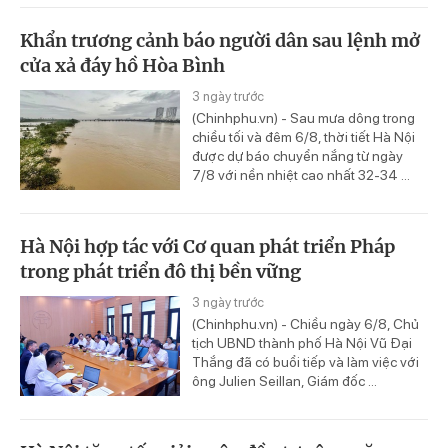
Khẩn trương cảnh báo người dân sau lệnh mở
cửa xả đáy hồ Hòa Bình
3 ngày trước
(Chinhphu.vn) - Sau mưa dông trong
chiều tối và đêm 6/8, thời tiết Hà Nội
được dự báo chuyển nắng từ ngày
7/8 với nền nhiệt cao nhất 32-34 ...
Hà Nội hợp tác với Cơ quan phát triển Pháp
trong phát triển đô thị bền vững
3 ngày trước
(Chinhphu.vn) - Chiều ngày 6/8, Chủ
tịch UBND thành phố Hà Nội Vũ Đại
Thắng đã có buổi tiếp và làm việc với
ông Julien Seillan, Giám đốc ...