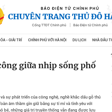
BÁO ĐIỆN TỬ CHÍNH PHỦ
CHUYÊN TRANG THỦ ĐÔ H
Cổng TTĐT Chính phủ
Báo Điện tử Chính phủ
ÓA - GIẢI TRÍ
CHÍNH PHỦ VỚI HÀ NỘI
DU LỊCH
NHÀ ĐẦU T
công giữa nhịp sống phố
 và sự phát triển của công nghệ, nghề khắc dấu gỗ thủ
n âm thầm gìn giữ bằng sự tỉ mỉ và tình yêu với
ỏ bé, những giá trị truyền thống vẫn đang được lưu