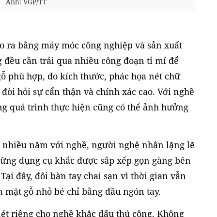
Ảnh: VGP/TT
o ra bằng máy móc công nghiệp và sản xuất
g đều cần trải qua nhiều công đoạn tỉ mỉ để
gỗ phù hợp, đo kích thước, phác họa nét chữ
òi hỏi sự cẩn thận và chính xác cao. Với nghề
ong quá trình thực hiện cũng có thể ảnh hưởng
ó nhiều năm với nghề, người nghệ nhân lặng lẽ
Những dụng cụ khắc được sắp xếp gọn gàng bên
Tại đây, đôi bàn tay chai sạn vì thời gian vẫn
 mặt gỗ nhỏ bé chỉ bằng đầu ngón tay.
nét riêng cho nghề khắc dấu thủ công. Không