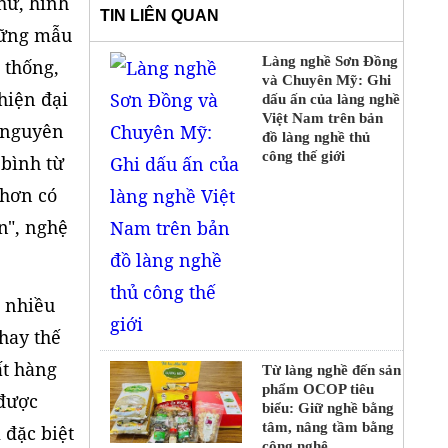
hữ, hình
TIN LIÊN QUAN
hững mẫu
Làng nghề Sơn Đồng
 thống,
và Chuyên Mỹ: Ghi
hiện đại
dấu ấn của làng nghề
Việt Nam trên bản
 nguyên
đồ làng nghề thủ
công thế giới
 bình từ
 hơn có
n", nghệ
n nhiều
hay thế
ất hàng
Từ làng nghề đến sản
phẩm OCOP tiêu
 được
biểu: Giữ nghề bằng
tâm, nâng tầm bằng
 đặc biệt
công nghệ