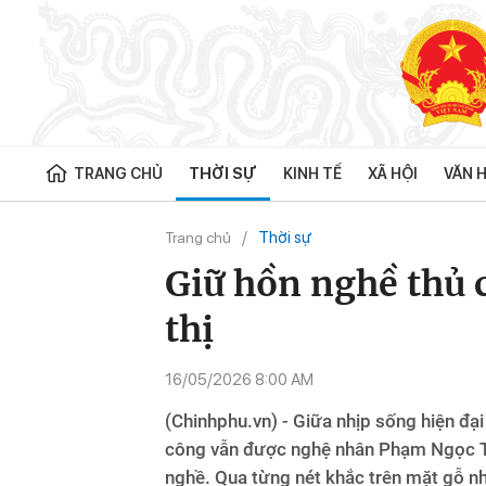
TRANG CHỦ
THỜI SỰ
KINH TẾ
XÃ HỘI
VĂN H
Thời sự
Trang chủ
Giữ hồn nghề thủ 
thị
16/05/2026 8:00 AM
(Chinhphu.vn) - Giữa nhịp sống hiện đại
công vẫn được nghệ nhân Phạm Ngọc Toà
nghề. Qua từng nét khắc trên mặt gỗ nh