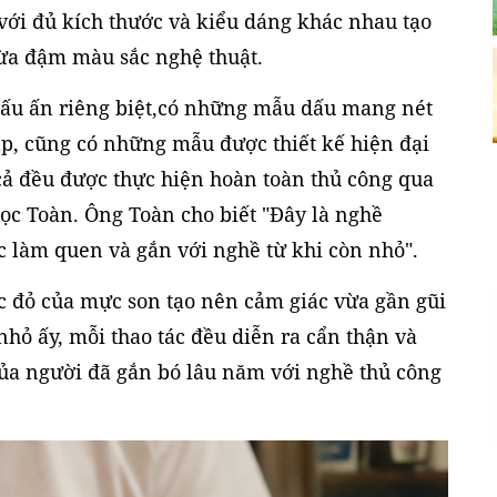
với đủ kích thước và kiểu dáng khác nhau tạo
ừa đậm màu sắc nghệ thuật.
dấu ấn riêng biệt,có những mẫu dấu mang nét
áp, cũng có những mẫu được thiết kế hiện đại
cả đều được thực hiện hoàn toàn thủ công qua
ọc Toàn. Ông Toàn cho biết "Đây là nghề
ợc làm quen và gắn với nghề từ khi còn nhỏ".
c đỏ của mực son tạo nên cảm giác vừa gần gũi
hỏ ấy, mỗi thao tác đều diễn ra cẩn thận và
của người đã gắn bó lâu năm với nghề thủ công