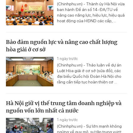
(Chinhphu.vn) - Thành ủy Hà Nội vừa
ban hành Đề án số 14-ĐA/TU về
nâng cao năng lực, hiệu lực, hiệu quả
hoạt động của HĐND các cấp, ...
Bảo đảm nguồn lực và nâng cao chất lượng
hòa giải ở cơ sở
1 ngày trước
(Chinhphu.vn) - Thảo luận về dự án
Luật Hòa giải ở cơ sở (sửa đổi), các
đại biểu Quốc hội Đoàn Hà Nội cho
rằng cần tiếp tục hoàn thiện cơ ...
Hà Nội giữ vị thế trung tâm doanh nghiệp và
nguồn vốn lớn nhất cả nước
1 ngày trước
(Chinhphu.vn) - Sự lớn mạnh không
ngừng về quy mô, sự tập trung vượt