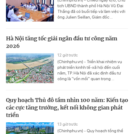
(Chinhphu.vn) - Chiều ngày 6/8, Chủ
tịch UBND thành phố Hà Nội Vũ Đại
Thắng đã có buổi tiếp và làm việc với
ông Julien Seillan, Giám đốc ...
Hà Nội tăng tốc giải ngân đầu tư công năm
2026
12 giờ trước
(Chinhphu.vn) - Triển khai nhiệm vụ
phát triển kinhh tế-xã hội đến cuối
năm, TP. Hà Nội đã xác định đầu tư
công là "vốn mồi" quan trọng ...
Quy hoạch Thủ đô tầm nhìn 100 năm: Kiến tạo
các cực tăng trưởng, kết nối không gian phát
triển
13 giờ trước
(Chinhphu.vn) - Quy hoạch tổng thể