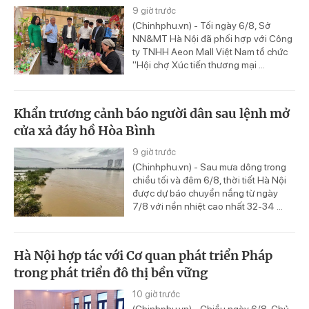
9 giờ trước
(Chinhphu.vn) - Tối ngày 6/8, Sở
NN&MT Hà Nội đã phối hợp với Công
ty TNHH Aeon Mall Việt Nam tổ chức
"Hội chợ Xúc tiến thương mại ...
Khẩn trương cảnh báo người dân sau lệnh mở
cửa xả đáy hồ Hòa Bình
9 giờ trước
(Chinhphu.vn) - Sau mưa dông trong
chiều tối và đêm 6/8, thời tiết Hà Nội
được dự báo chuyển nắng từ ngày
7/8 với nền nhiệt cao nhất 32-34 ...
Hà Nội hợp tác với Cơ quan phát triển Pháp
trong phát triển đô thị bền vững
10 giờ trước