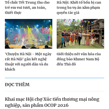
Tổ chức Tết Trung thu cho
Hà Nội: Khởi tố bốn bị can
trẻ em vui tươi, an toàn,
trong ba vụ án xâm phạm
thiết thực
quyền tác giả
'Chuyện Hà Nội - Một ngày
Giới thiệu nét văn hóa của
rất Hà Nội' gắn kết nghệ
đồng bào Khmer Nam Bộ
thuật với người dân và du
đến Thủ đô
khách
ĐỌC THÊM
Khai mạc Hội chợ Xúc tiến thương mại nông
nghiệp, sản phẩm OCOP 2026