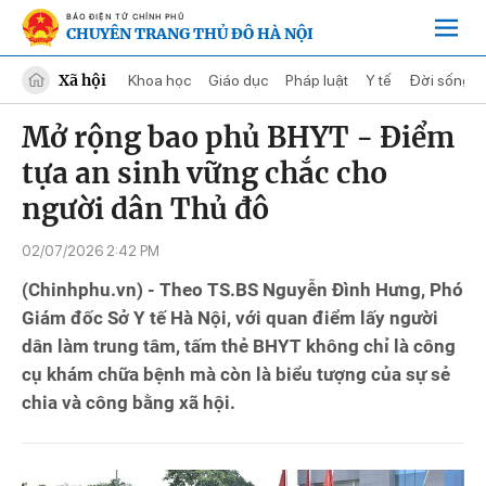
BÁO ĐIỆN TỬ CHÍNH PHỦ
CHUYÊN TRANG THỦ ĐÔ HÀ NỘI
Xã hội
Khoa học
Giáo dục
Pháp luật
Y tế
Đời sống
Mở rộng bao phủ BHYT - Điểm
tựa an sinh vững chắc cho
người dân Thủ đô
02/07/2026 2:42 PM
(Chinhphu.vn) - Theo TS.BS Nguyễn Đình Hưng, Phó
Giám đốc Sở Y tế Hà Nội, với quan điểm lấy người
dân làm trung tâm, tấm thẻ BHYT không chỉ là công
cụ khám chữa bệnh mà còn là biểu tượng của sự sẻ
chia và công bằng xã hội.