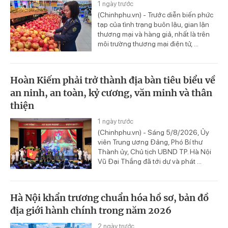
1 ngày trước
(Chinhphu.vn) - Trước diễn biến phức
tạp của tình trạng buôn lậu, gian lận
thương mại và hàng giả, nhất là trên
môi trường thương mại điện tử, ...
Hoàn Kiếm phải trở thành địa bàn tiêu biểu về
an ninh, an toàn, kỷ cương, văn minh và thân
thiện
1 ngày trước
(Chinhphu.vn) - Sáng 5/8/2026, Ủy
viên Trung ương Đảng, Phó Bí thư
Thành ủy, Chủ tịch UBND TP. Hà Nội
Vũ Đại Thắng đã tới dự và phát ...
Hà Nội khẩn trương chuẩn hóa hồ sơ, bản đồ
địa giới hành chính trong năm 2026
2 ngày trước