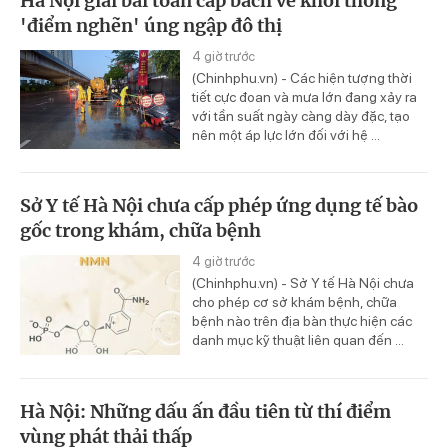
Hà Nội giải bài toán cấp bách về khơi thông
'điểm nghẽn' úng ngập đô thị
4 giờ trước
(Chinhphu.vn) - Các hiện tượng thời
tiết cực đoan và mưa lớn đang xảy ra
với tần suất ngày càng dày đặc, tạo
nên một áp lực lớn đối với hệ ...
Sở Y tế Hà Nội chưa cấp phép ứng dụng tế bào
gốc trong khám, chữa bệnh
4 giờ trước
(Chinhphu.vn) - Sở Y tế Hà Nội chưa
cho phép cơ sở khám bệnh, chữa
bệnh nào trên địa bàn thực hiện các
danh mục kỹ thuật liên quan đến ...
Hà Nội: Những dấu ấn đầu tiên từ thí điểm
vùng phát thải thấp