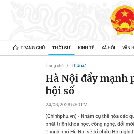
TRANG CHỦ
THỜI SỰ
KINH TẾ
XÃ HỘI
VĂN H
Thời sự
Trang chủ
Hà Nội đẩy mạnh ph
hội số
24/06/2026 5:50 PM
(Chinhphu.vn) - Nhằm cụ thể hóa các q
phát triển khoa học, công nghệ, đổi mới
Thành phố Hà Nội sẽ tổ chức Hội nghị tr