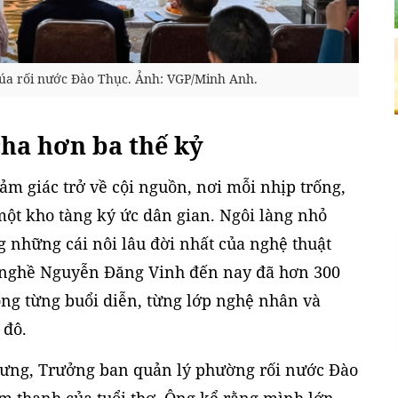
úa rối nước Đào Thục. Ảnh: VGP/Minh Anh.
cha hơn ba thế kỷ
ảm giác trở về cội nguồn, nơi mỗi nhịp trống,
một kho tàng ký ức dân gian. Ngôi làng nhỏ
g những cái nôi lâu đời nhất của nghệ thuật
ổ nghề Nguyễn Đăng Vinh đến nay đã hơn 300
ong từng buổi diễn, từng lớp nghệ nhân và
 đô.
ưng, Trưởng ban quản lý phường rối nước Đào
m thanh của tuổi thơ. Ông kể rằng mình lớn