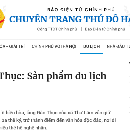
BÁO ĐIỆN TỬ CHÍNH PHỦ
CHUYÊN TRANG THỦ ĐÔ H
Cổng TTĐT Chính phủ
Báo Điện tử Chính phủ
ÓA - GIẢI TRÍ
CHÍNH PHỦ VỚI HÀ NỘI
DU LỊCH
NHÀ ĐẦU T
Thục: Sản phẩm du lịch
ô
Lồ hiền hòa, làng Đào Thục của xã Thư Lâm vẫn giữ
 ba thế kỷ, trở thành điểm đến văn hóa độc đáo, nơi di
iều thế hệ nghệ nhân.