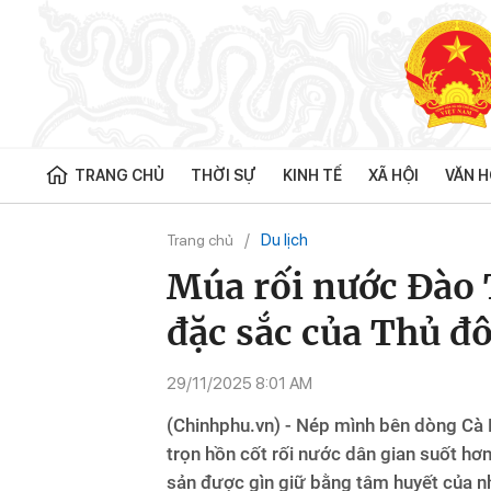
TRANG CHỦ
THỜI SỰ
KINH TẾ
XÃ HỘI
VĂN H
Du lịch
Trang chủ
Múa rối nước Đào 
đặc sắc của Thủ đ
29/11/2025 8:01 AM
(Chinhphu.vn) - Nép mình bên dòng Cà 
trọn hồn cốt rối nước dân gian suốt hơn
sản được gìn giữ bằng tâm huyết của nh