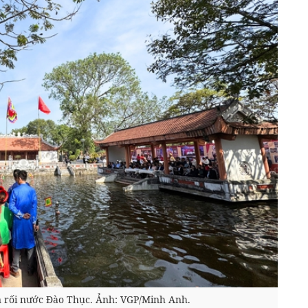
n rối nước Đào Thục. Ảnh: VGP/Minh Anh.