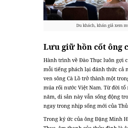
Du khách, khán giả xem m
Lưu giữ hồn cốt ông 
Hành trình về Đào Thục luôn gợi c
mỗi tiếng phách lại đánh thức cả 
ven sông Cà Lồ trở thành một tron
múa rối nước Việt Nam. Từ đời t
năm, di sản này vẫn sống động tr
ngay trong nhịp sống mới của Thủ
Trong ký ức của ông Đặng Minh H
Thục, âm thanh của thủy đình là â