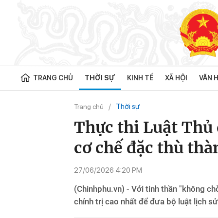
TRANG CHỦ
THỜI SỰ
KINH TẾ
XÃ HỘI
VĂN H
Thời sự
Trang chủ
Thực thi Luật Thủ
cơ chế đặc thù thà
27/06/2026 4:20 PM
(Chinhphu.vn) - Với tinh thần "không ch
chính trị cao nhất để đưa bộ luật lịch 