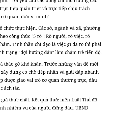
nh: "Tôi yêu cầu các đồng chí thủ trưởng các
trực tiếp quán triệt và trực tiếp chịu trách
 cơ quan, đơn vị mình".
tổ chức thực hiện. Các sở, ngành và xã, phường
heo công thức "5 rõ": Rõ người, rõ việc, rõ
hẩm. Tinh thần chỉ đạo là việc gì đã rõ thì phải
nh trạng "đợi hướng dẫn" làm chậm trễ tiến độ.
 và tháo gỡ khó khăn. Trước những vấn đề mới
u xây dựng cơ chế tiếp nhận và giải đáp nhanh
p được giao vai trò cơ quan thường trực, đầu
c ách tắc.
 giá thực chất. Kết quả thực hiện Luật Thủ đô
hành nhiệm vụ của người đứng đầu. UBND