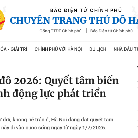
BÁO ĐIỆN TỬ CHÍNH PHỦ
CHUYÊN TRANG THỦ ĐÔ H
Cổng TTĐT Chính phủ
Báo Điện tử Chính phủ
ÓA - GIẢI TRÍ
CHÍNH PHỦ VỚI HÀ NỘI
DU LỊCH
NHÀ ĐẦU T
 đô 2026: Quyết tâm biến
nh động lực phát triển
ờ đợi, không né tránh", Hà Nội đang đặt quyết tâm
sử này đi vào cuộc sống ngay từ ngày 1/7/2026.