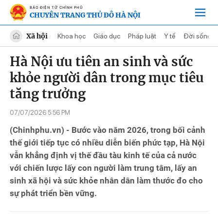
BÁO ĐIỆN TỬ CHÍNH PHỦ
CHUYÊN TRANG THỦ ĐÔ HÀ NỘI
Xã hội
Khoa học
Giáo dục
Pháp luật
Y tế
Đời sống
Hà Nội ưu tiên an sinh và sức
khỏe người dân trong mục tiêu
tăng trưởng
07/07/2026 5:56 PM
(Chinhphu.vn) - Bước vào năm 2026, trong bối cảnh
thế giới tiếp tục có nhiều diễn biến phức tạp, Hà Nội
vẫn khẳng định vị thế đầu tàu kinh tế của cả nước
với chiến lược lấy con người làm trung tâm, lấy an
sinh xã hội và sức khỏe nhân dân làm thước đo cho
sự phát triển bền vững.