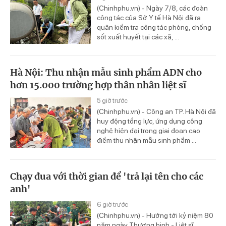
(Chinhphu.vn) - Ngày 7/8, các đoàn
công tác của Sở Y tế Hà Nội đã ra
quân kiểm tra công tác phòng, chống
sốt xuất huyết tại các xã, ...
Hà Nội: Thu nhận mẫu sinh phẩm ADN cho
hơn 15.000 trường hợp thân nhân liệt sĩ
5 giờ trước
(Chinhphu.vn) - Công an TP. Hà Nội đã
huy động tổng lực, ứng dụng công
nghệ hiện đại trong giai đoạn cao
điểm thu nhận mẫu sinh phẩm ...
Chạy đua với thời gian để 'trả lại tên cho các
anh'
6 giờ trước
(Chinhphu.vn) - Hướng tới kỷ niệm 80
năm ngày Thương binh - Liệt sĩ