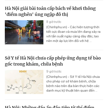
Hà Nội giải bài toán cấp bách về khơi thông
'điểm nghẽn' úng ngập đô thị
8 giờ trước
(Chinhphu.vn) - Các hiện tượng thời
tiết cực đoan và mưa lớn đang xảy ra
với tần suất ngày càng dày đặc, tạo
nên một áp lực lớn đối với hệ ...
Sở Y tế Hà Nội chưa cấp phép ứng dụng tế bào
gốc trong khám, chữa bệnh
9 giờ trước
(Chinhphu.vn) - Sở Y tế Hà Nội chưa
cho phép cơ sở khám bệnh, chữa
bệnh nào trên địa bàn thực hiện các
danh mục kỹ thuật liên quan đến ...
Hà Nội: Những dấu ấn đầu tiên từ thí điểm