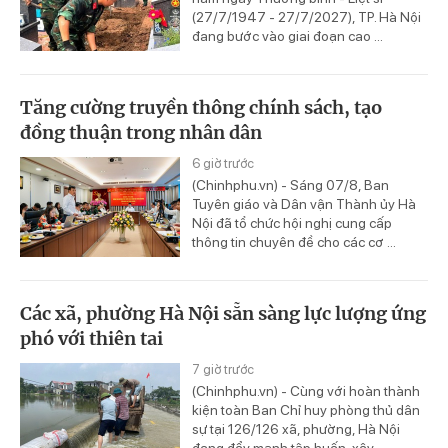
(27/7/1947 - 27/7/2027), TP. Hà Nội
đang bước vào giai đoạn cao ...
Tăng cường truyền thông chính sách, tạo
đồng thuận trong nhân dân
6 giờ trước
(Chinhphu.vn) - Sáng 07/8, Ban
Tuyên giáo và Dân vận Thành ủy Hà
Nội đã tổ chức hội nghị cung cấp
thông tin chuyên đề cho các cơ ...
Các xã, phường Hà Nội sẵn sàng lực lượng ứng
phó với thiên tai
7 giờ trước
(Chinhphu.vn) - Cùng với hoàn thành
kiện toàn Ban Chỉ huy phòng thủ dân
sự tại 126/126 xã, phường, Hà Nội
đang đẩy mạnh tập huấn, xây ...